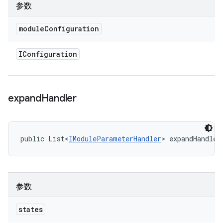
参数
module
Configuration
IConfiguration
expand
Handler
public List<
IModuleParameterHandler
> expandHandler
参数
states