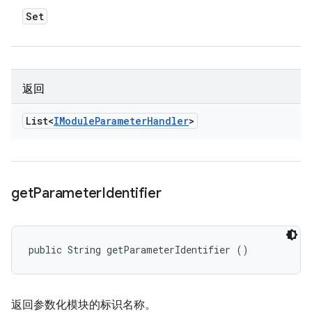
Set
返回
List<
IModule
Parameter
Handler
>
get
Parameter
Identifier
public String getParameterIdentifier ()
返回参数化模块的标识名称。