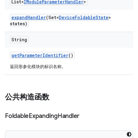
List<
IModule
Parameter
Handler
>
expand
Handler
(Set<
Device
Foldable
State
>
states)
String
get
Parameter
Identifier
()
返回形参化模块的标识名称。
公共构造函数
Foldable
Expanding
Handler