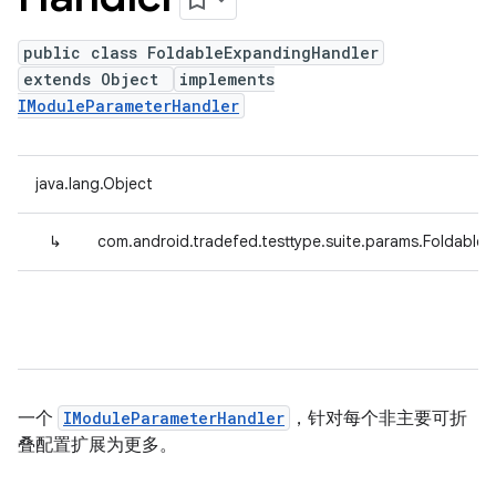
public class FoldableExpandingHandler
extends Object
implements
IModuleParameterHandler
java.lang.Object
↳
com.android.tradefed.testtype.suite.params.Foldable
一个
IModuleParameterHandler
，针对每个非主要可折
叠配置扩展为更多。