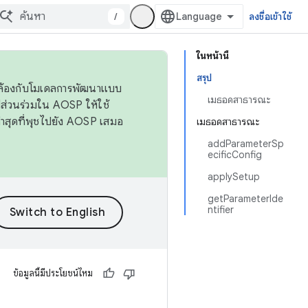
/
ลงชื่อเข้าใช้
ในหน้านี้
สรุป
ดคล้องกับโมเดลการพัฒนาแบบ
เมธอดสาธารณะ
ส่วนร่วมใน AOSP ให้ใช้
่าสุดที่พุชไปยัง AOSP เสมอ
เมธอดสาธารณะ
addParameterSp
ecificConfig
applySetup
getParameterIde
ntifier
ข้อมูลนี้มีประโยชน์ไหม