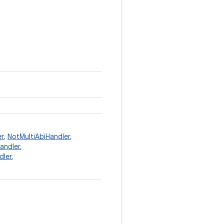
r
,
NotMultiAbiHandler
,
ndler
,
dler
,