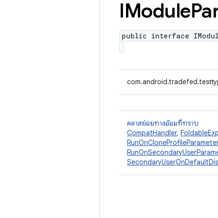
IModule
Pa
public interface IModu
com.android.tradefed.testt
คลาสย่อยทางอ้อมที่ทราบ
CompatHandler
,
FoldableEx
RunOnCloneProfileParamete
RunOnSecondaryUserParame
SecondaryUserOnDefaultDis