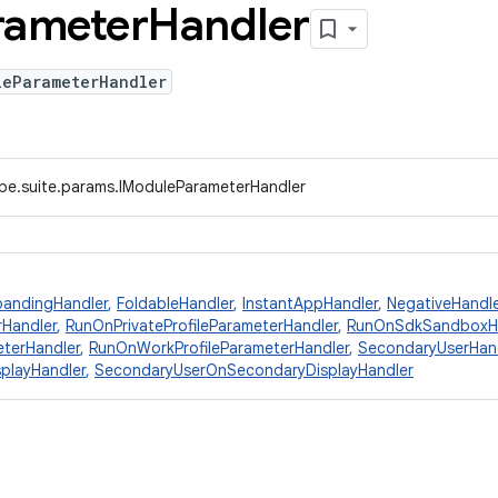
rameter
Handler
leParameterHandler
ype.suite.params.IModuleParameterHandler
pandingHandler
,
FoldableHandler
,
InstantAppHandler
,
NegativeHandle
rHandler
,
RunOnPrivateProfileParameterHandler
,
RunOnSdkSandboxHa
terHandler
,
RunOnWorkProfileParameterHandler
,
SecondaryUserHan
playHandler
,
SecondaryUserOnSecondaryDisplayHandler