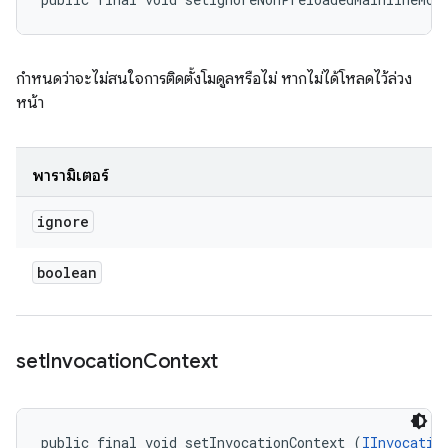
กำหนดว่าจะไม่สนใจการติดตั้งโมดูลหรือไม่ หากไม่ได้โหลดไว้ล่วง
หน้า
พารามิเตอร์
ignore
boolean
set
Invocation
Context
public final void setInvocationContext (
IInvocatio