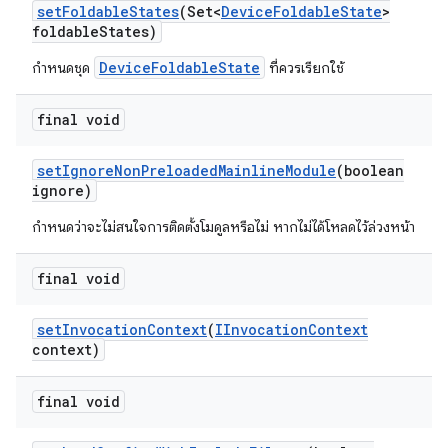
set
Foldable
States
(Set<
Device
Foldable
State
>
foldable
States)
DeviceFoldableState
กำหนดชุด
ที่ควรเรียกใช้
final void
set
Ignore
Non
Preloaded
Mainline
Module
(boolean
ignore)
กำหนดว่าจะไม่สนใจการติดตั้งโมดูลหรือไม่ หากไม่ได้โหลดไว้ล่วงหน้า
final void
set
Invocation
Context
(
IInvocation
Context
context)
final void