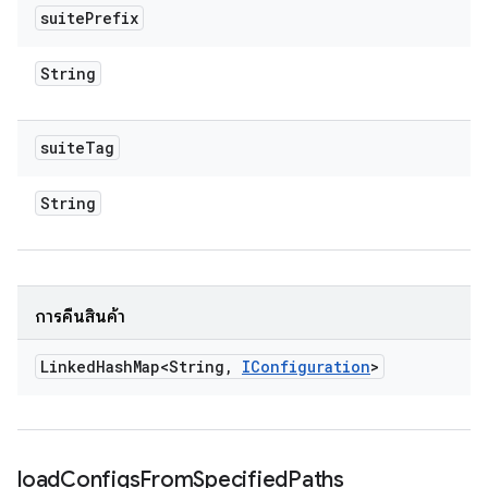
suite
Prefix
String
suite
Tag
String
การคืนสินค้า
Linked
Hash
Map<String
,
IConfiguration
>
load
Configs
From
Specified
Paths