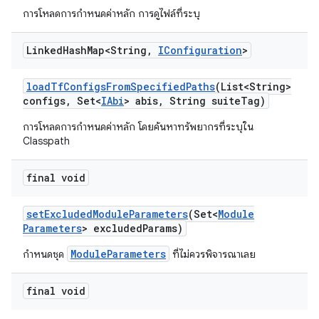
การโหลดการกำหนดค่าหลัก การดูไฟล์ที่ระบุ
Linked
Hash
Map<String
,
IConfiguration
>
load
Tf
Configs
From
Specified
Paths
(List<String>
configs
,
Set<
IAbi
> abis
,
String suite
Tag)
การโหลดการกำหนดค่าหลัก โดยค้นหาทรัพยากรที่ระบุใน
Classpath
final void
set
Excluded
Module
Parameters
(Set<
Module
Parameters
> excluded
Params)
ModuleParameters
กำหนดชุด
ที่ไม่ควรพิจารณาเลย
final void