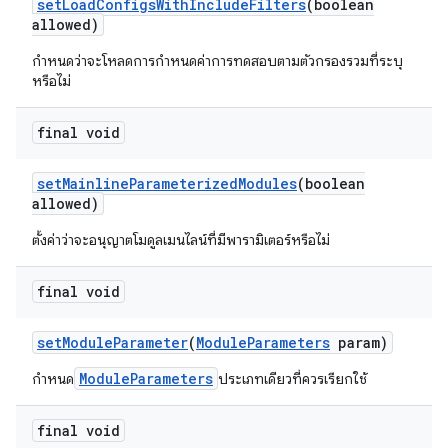
set
Load
Configs
With
Include
Filters
(boolean
allowed)
กำหนดว่าจะโหลดการกำหนดค่าการทดสอบตามตัวกรองรวมที่ระบุ
หรือไม่
final void
set
Mainline
Parameterized
Modules
(boolean
allowed)
ตั้งค่าว่าจะอนุญาตโมดูลเมนไลน์ที่มีพารามิเตอร์หรือไม่
final void
set
Module
Parameter
(
Module
Parameters
param)
ModuleParameters
กำหนด
ประเภทเดียวที่ควรเรียกใช้
final void