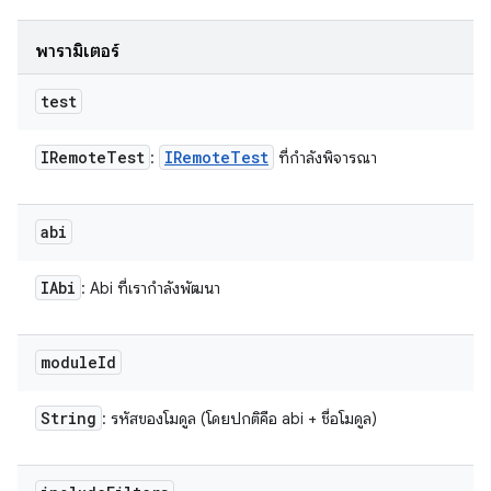
พารามิเตอร์
test
IRemote
Test
IRemote
Test
:
ที่กำลังพิจารณา
abi
IAbi
: Abi ที่เรากำลังพัฒนา
module
Id
String
: รหัสของโมดูล (โดยปกติคือ abi + ชื่อโมดูล)