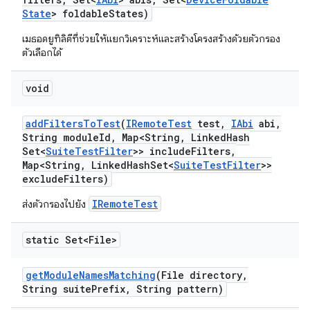
State
> foldable
States)
เมธอดยูทิลิตีที่ช่วยให้แยกวิเคราะห์และสร้างโครงสร้างด้วยตัวกรอง
ตัวเลือกได้
void
add
Filters
To
Test
(
IRemote
Test
test
,
IAbi
abi
,
String module
Id
,
Map<String
,
Linked
Hash
Set<
Suite
Test
Filter
>> include
Filters
,
Map<String
,
Linked
Hash
Set<
Suite
Test
Filter
>>
exclude
Filters)
IRemoteTest
ส่งตัวกรองไปยัง
static Set<File>
get
Module
Names
Matching
(File directory
,
String suite
Prefix
,
String pattern)