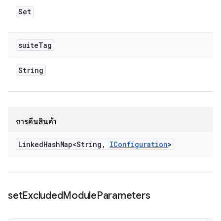
Set
suite
Tag
String
การคืนสินค้า
Linked
Hash
Map<String
,
IConfiguration
>
set
Excluded
Module
Parameters