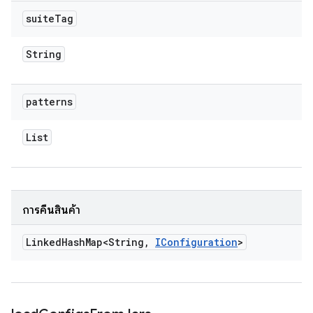
suite
Tag
String
patterns
List
การคืนสินค้า
Linked
Hash
Map<String
,
IConfiguration
>