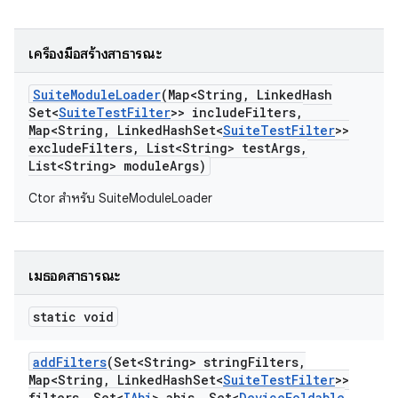
เครื่องมือสร้างสาธารณะ
Suite
Module
Loader
(Map<String
,
Linked
Hash
Set<
Suite
Test
Filter
>> include
Filters
,
Map<String
,
Linked
Hash
Set<
Suite
Test
Filter
>>
exclude
Filters
,
List<String> test
Args
,
List<String> module
Args)
Ctor สำหรับ SuiteModuleLoader
เมธอดสาธารณะ
static void
add
Filters
(Set<String> string
Filters
,
Map<String
,
Linked
Hash
Set<
Suite
Test
Filter
>>
filters
,
Set<
IAbi
> abis
,
Set<
Device
Foldable