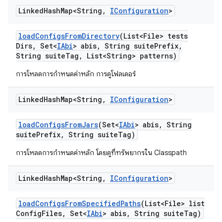
Linked
Hash
Map<String
,
IConfiguration
>
load
Configs
From
Directory
(List<File> tests
Dirs
,
Set<
IAbi
> abis
,
String suite
Prefix
,
String suite
Tag
,
List<String> patterns)
การโหลดการกำหนดค่าหลัก การดูโฟลเดอร์
Linked
Hash
Map<String
,
IConfiguration
>
load
Configs
From
Jars
(Set<
IAbi
> abis
,
String
suite
Prefix
,
String suite
Tag)
การโหลดการกำหนดค่าหลัก โดยดูที่ทรัพยากรใน Classpath
Linked
Hash
Map<String
,
IConfiguration
>
load
Configs
From
Specified
Paths
(List<File> list
Config
Files
,
Set<
IAbi
> abis
,
String suite
Tag)