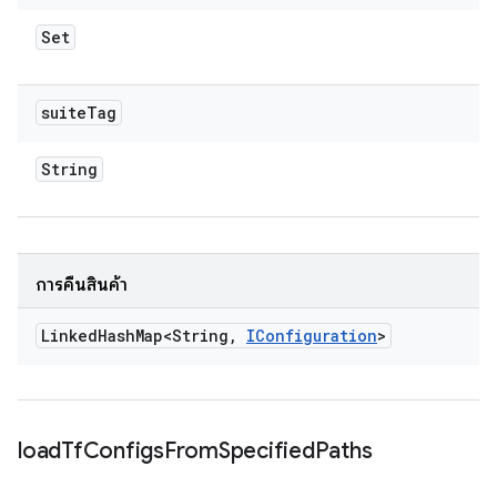
Set
suite
Tag
String
การคืนสินค้า
Linked
Hash
Map<String
,
IConfiguration
>
load
Tf
Configs
From
Specified
Paths