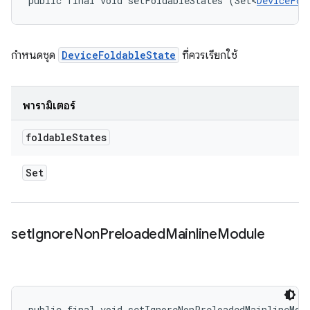
public final void setFoldableStates (Set<
DeviceFol
กำหนดชุด
DeviceFoldableState
ที่ควรเรียกใช้
พารามิเตอร์
foldable
States
Set
set
Ignore
Non
Preloaded
Mainline
Module
public final void setIgnoreNonPreloadedMainlineMod