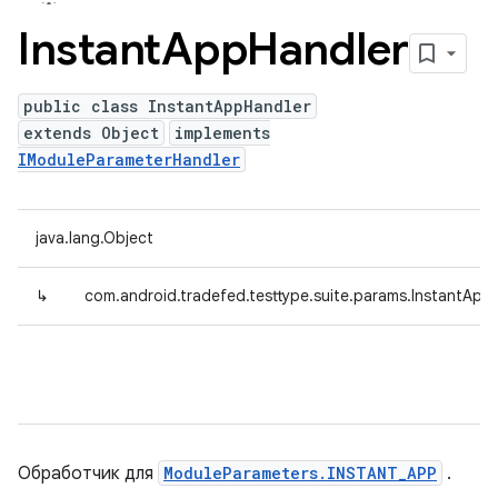
Instant
App
Handler
public class InstantAppHandler
extends Object
implements
IModuleParameterHandler
java.lang.Object
↳
com.android.tradefed.testtype.suite.params.InstantApp
Обработчик для
ModuleParameters.INSTANT_APP
.