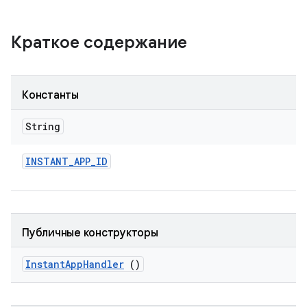
Краткое содержание
Константы
String
INSTANT
_
APP
_
ID
Публичные конструкторы
Instant
App
Handler
()