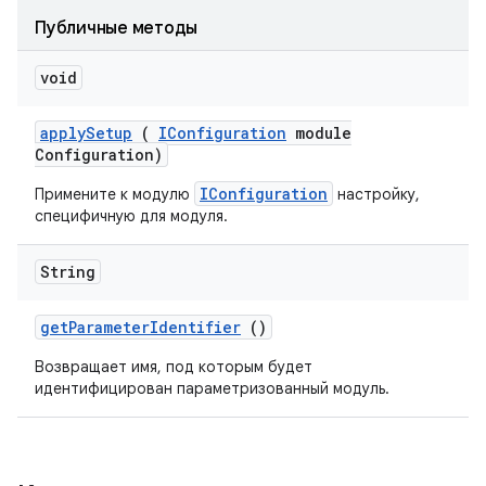
Публичные методы
void
apply
Setup
(
IConfiguration
module
Configuration)
IConfiguration
Примените к модулю
настройку,
специфичную для модуля.
String
get
Parameter
Identifier
()
Возвращает имя, под которым будет
идентифицирован параметризованный модуль.