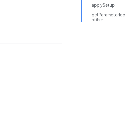
applySetup
getParameterIde
ntifier