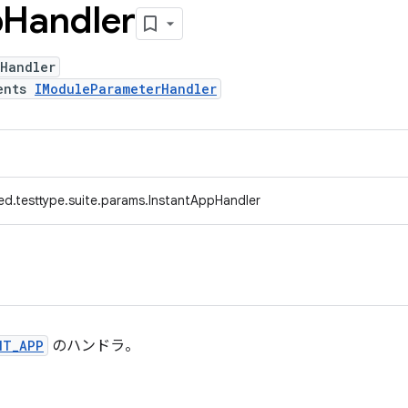
p
Handler
pHandler
ents
IModuleParameterHandler
ed.testtype.suite.params.InstantAppHandler
NT_APP
のハンドラ。