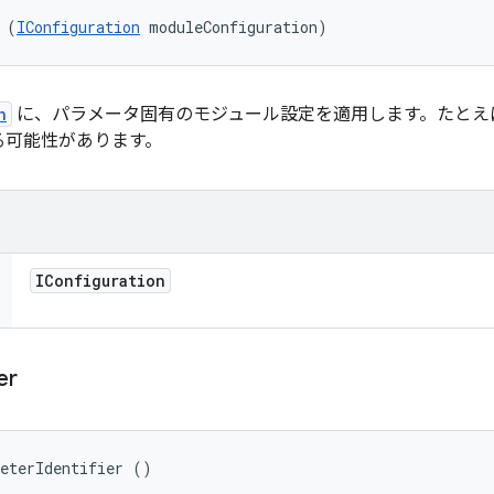
 (
IConfiguration
 moduleConfiguration)
n
に、パラメータ固有のモジュール設定を適用します。たとえ
る可能性があります。
IConfiguration
er
meterIdentifier ()