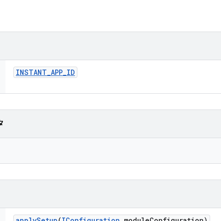
INSTANT
_
APP
_
ID
タ
apply
Setup
(
IConfiguration
module
Configuration)