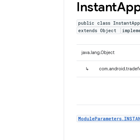
Instant
Ap
public class InstantAp
extends Object
implem
java.lang.Object
↳
com.android.tradef
ModuleParameters.INSTA