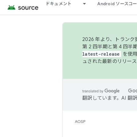
ドキュメント
Android ソース
2026 年より、トラ
第 2 四半期と第 4 四
latest-release
を使用
ュされた最新のリリース
Go
翻訳しています。AI 
AOSP