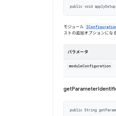
public void applySetup
モジュール
IConfiguratio
ストの追加オプションにな
パラメータ
module
Configuration
get
Parameter
Identifi
public String getPara