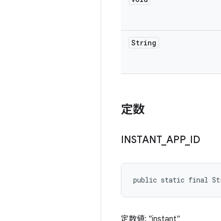
String
定数
INSTANT
_
APP
_
ID
public static final S
定数値: "instant"