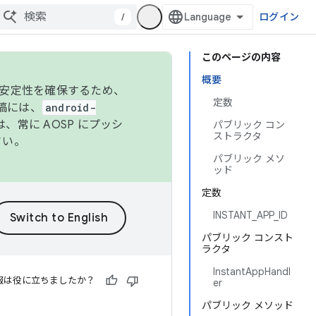
/
ログイン
このページの内容
概要
の安定性を確保するため、
定数
投稿には、
android-
、常に AOSP にプッシ
パブリック コン
ストラクタ
さい。
パブリック メソ
ッド
定数
INSTANT_APP_ID
パブリック コンスト
ラクタ
InstantAppHandl
報は役に立ちましたか？
er
パブリック メソッド