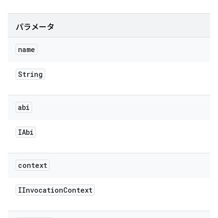
パラメータ
name
String
abi
IAbi
context
IInvocation
Context