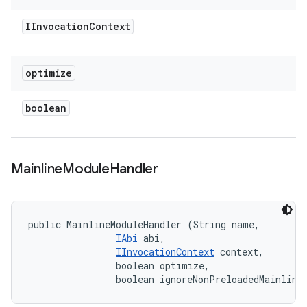
IInvocation
Context
optimize
boolean
Mainline
Module
Handler
public MainlineModuleHandler (String name, 

IAbi
 abi, 

IInvocationContext
 context, 

                boolean optimize, 

                boolean ignoreNonPreloadedMainline