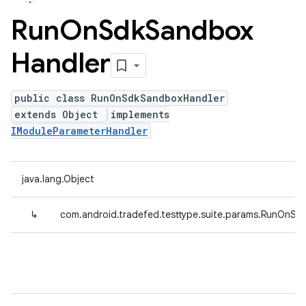
Run
On
Sdk
Sandbox
Handler
public class RunOnSdkSandboxHandler
extends Object
implements
IModuleParameterHandler
java.lang.Object
↳
com.android.tradefed.testtype.suite.params.RunOnS