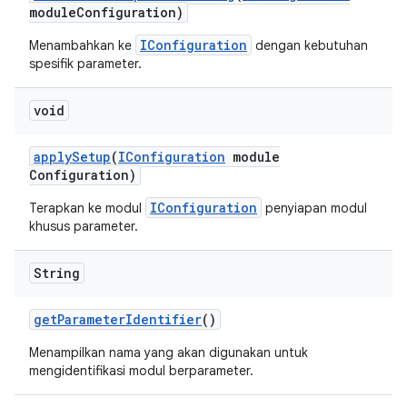
module
Configuration)
IConfiguration
Menambahkan ke
dengan kebutuhan
spesifik parameter.
void
apply
Setup
(
IConfiguration
module
Configuration)
IConfiguration
Terapkan ke modul
penyiapan modul
khusus parameter.
String
get
Parameter
Identifier
()
Menampilkan nama yang akan digunakan untuk
mengidentifikasi modul berparameter.