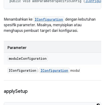
public void addParameterSpecificConfig (
IConfigura
Menambahkan ke
IConfiguration
dengan kebutuhan
spesifik parameter. Misalnya, menyisipkan atau
menghapus pembuat target dari konfigurasi.
Parameter
module
Configuration
IConfiguration
IConfiguration
:
modul
apply
Setup