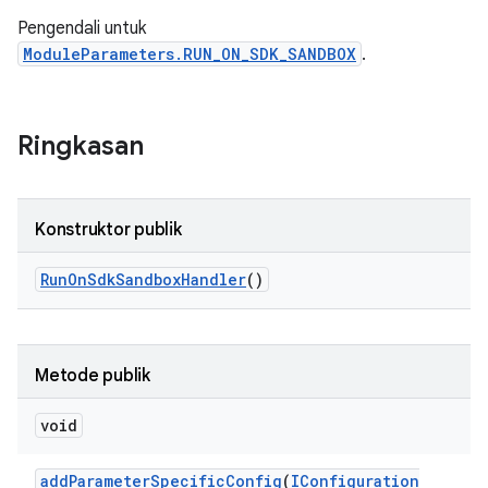
Pengendali untuk
ModuleParameters.RUN_ON_SDK_SANDBOX
.
Ringkasan
Konstruktor publik
Run
On
Sdk
Sandbox
Handler
()
Metode publik
void
add
Parameter
Specific
Config
(
IConfiguration