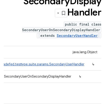
Secondary
Display
Handler
public final class
SecondaryUserOnSecondaryDisplayHandler
extends
SecondaryUserHandler
java.lang.Object
.tradefed.testtype.suite.params.SecondaryUserHandler
↳
rams.SecondaryUserOnSecondaryDisplayHandler
↳