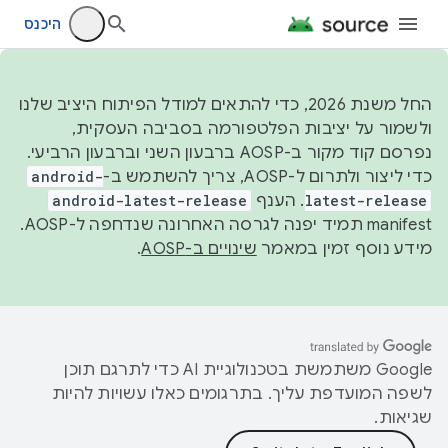
היכנס
החל משנת 2026, כדי להתאים למודל הפיתוח היציב שלנו
ולשמור על יציבות הפלטפורמה בסביבה העסקית,
נפרסם קוד מקור ב-AOSP ברבעון השני וברבעון הרביעי.
כדי ליצור ולתרום ל-AOSP, צריך להשתמש ב-
android-
latest-release
. הענף
android-latest-release
manifest תמיד יפנה לגרסה האחרונה שנדחפה ל-AOSP.
מידע נוסף זמין במאמר
שינויים ב-AOSP
.
‫Google משתמשת בטכנולוגיית AI כדי לתרגם תוכן
לשפה המועדפת עליך. בתרגומים כאלו עשויות להיות
שגיאות.