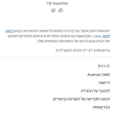
המידע עזר לך?
דוגמאות התוכן והקוד שבדף הזה כפופות לרישיונות המפורטים בקטע
רישיון
לתוכן
.‏ Java ו-OpenJDK הם סימנים מסחריים או סימנים מסחריים רשומים
של חברת Oracle ו/או של השותפים העצמאיים שלה.
עדכון אחרון: 2025-07-27 (שעון UTC).
BUILD
מאגר Android
דרישות
להסבר על ההורדה
תצוגה מקדימה של הקודים הבינאריים
גיבוי קושחה