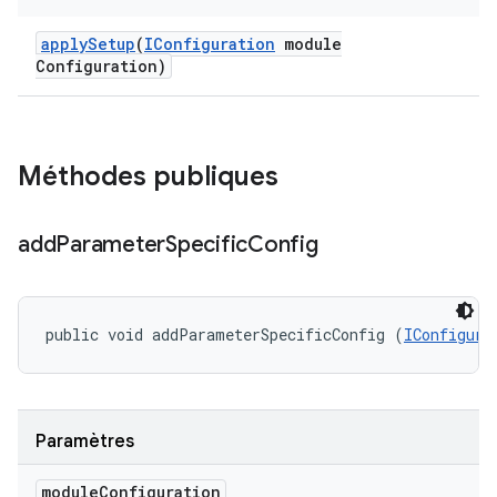
apply
Setup
(
IConfiguration
module
Configuration)
Méthodes publiques
add
Parameter
Specific
Config
public void addParameterSpecificConfig (
IConfigura
Paramètres
module
Configuration