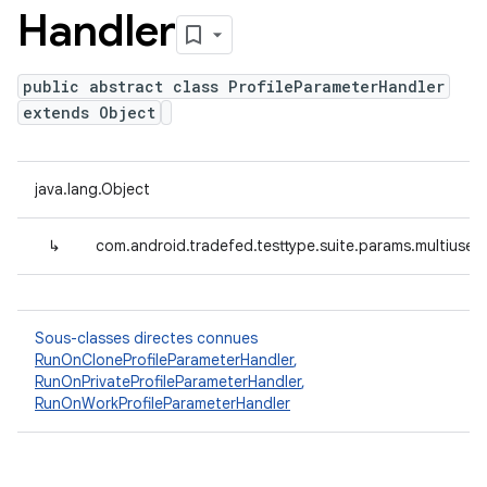
Handler
public abstract class ProfileParameterHandler
extends Object
java.lang.Object
↳
com.android.tradefed.testtype.suite.params.multiuser.
Sous-classes directes connues
RunOnCloneProfileParameterHandler
,
RunOnPrivateProfileParameterHandler
,
RunOnWorkProfileParameterHandler