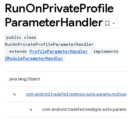
Run
On
Private
Profile
Parameter
Handler
public class
RunOnPrivateProfileParameterHandler
extends
ProfileParameterHandler
implements
IModuleParameterHandler
java.lang.Object
↳
com.android.tradefed.testtype.suite.params.multiuser.
↳
com.android.tradefed.testtype.suite.params.m