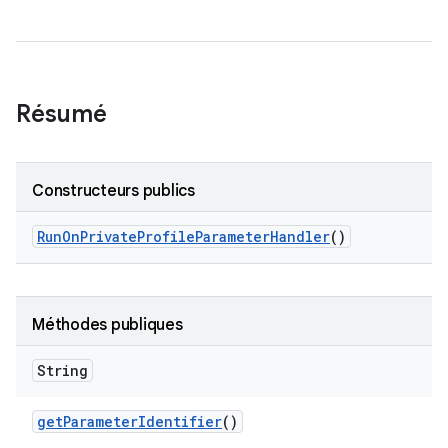
Résumé
Constructeurs publics
Run
On
Private
Profile
Parameter
Handler
()
Méthodes publiques
String
get
Parameter
Identifier
()