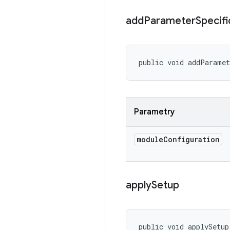
add
Parameter
Specifi
public void addParamet
Parametry
module
Configuration
apply
Setup
public void applySetup