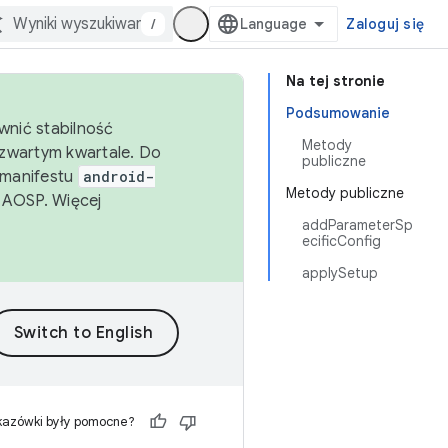
/
Zaloguj się
Na tej stronie
Podsumowanie
wnić stabilność
Metody
zwartym kwartale. Do
publiczne
 manifestu
android-
Metody publiczne
 AOSP. Więcej
addParameterSp
ecificConfig
applySetup
kazówki były pomocne?