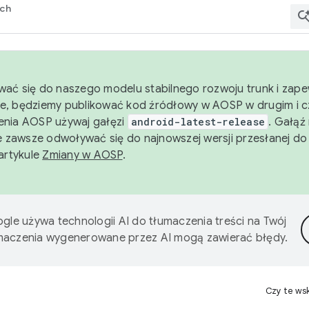
rch
wać się do naszego modelu stabilnego rozwoju trunk i zape
e, będziemy publikować kod źródłowy w AOSP w drugim i c
enia AOSP używaj gałęzi
android-latest-release
. Gałąź
 zawsze odwoływać się do najnowszej wersji przesłanej do
 artykule
Zmiany w AOSP
.
gle używa technologii AI do tłumaczenia treści na Twój
umaczenia wygenerowane przez AI mogą zawierać błędy.
Czy te ws