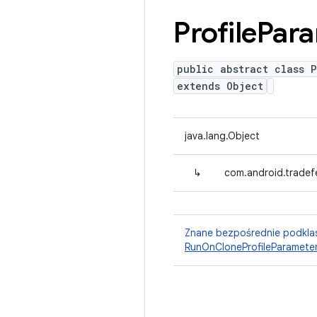
Profile
Para
public abstract class 
extends Object
java.lang.Object
↳
com.android.tradefe
Znane bezpośrednie podkla
RunOnCloneProfileParamete