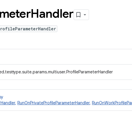
meter
Handler
ProfileParameterHandler
d.testtype.suite.params.multiuser.ProfileParameterHandler
sy
rHandler
,
RunOnPrivateProfileParameterHandler
,
RunOnWorkProfilePa