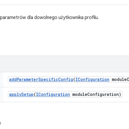
arametrów dla dowolnego użytkownika profilu.
add
Parameter
Specific
Config
(
IConfiguration
module
apply
Setup
(
IConfiguration
module
Configuration)
e