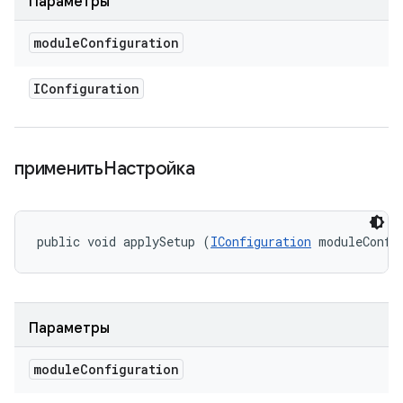
Параметры
module
Configuration
IConfiguration
применитьНастройка
public void applySetup (
IConfiguration
 moduleConfi
Параметры
module
Configuration