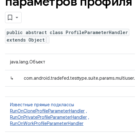
параметров профиля
public abstract class ProfileParameterHandler
extends Object
java.lang.Объект
↳
com.android.tradefed.testtype.suite.params.multiuser.Pr
Известные прямые подклассы
RunOnCloneProfileParameterHandler
,
RunOnPrivateProfileParameterHandler
,
RunOnWorkProfileParameterHandler