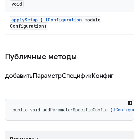
void
apply
Setup
(
IConfiguration
module
Configuration)
Публичные методы
добавитьПараметрСпецификКонфиг
public void addParameterSpecificConfig (
IConfigura