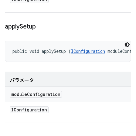
apply
Setup
public void applySetup (
IConfiguration
 moduleConfi
パラメータ
module
Configuration
IConfiguration