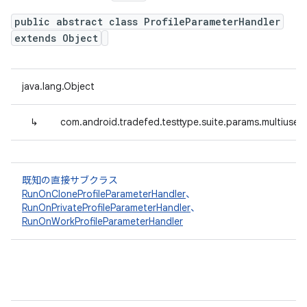
public abstract class ProfileParameterHandler
extends Object
java.lang.Object
↳
com.android.tradefed.testtype.suite.params.multiuser.
既知の直接サブクラス
RunOnCloneProfileParameterHandler
、
RunOnPrivateProfileParameterHandler
、
RunOnWorkProfileParameterHandler