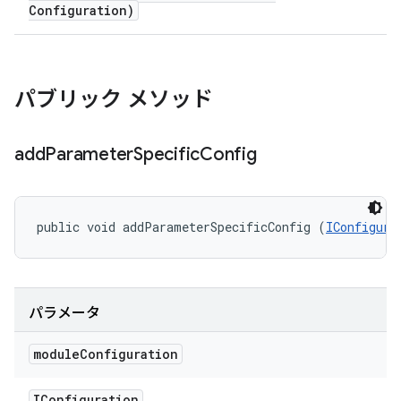
Configuration)
パブリック メソッド
add
Parameter
Specific
Config
public void addParameterSpecificConfig (
IConfigura
パラメータ
module
Configuration
IConfiguration