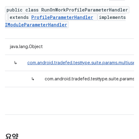
public class RunOnWorkProfileParameterHandler
extends
ProfileParameterHandler
implements
IModuleParameterHandler
java.lang.Object
↳
com.android.tradefed.testtype.suite.params.multiuser.
↳
com.android.tradefed.testtype.suite.params.
요약