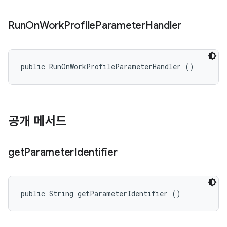
Run
On
Work
Profile
Parameter
Handler
public RunOnWorkProfileParameterHandler ()
공개 메서드
get
Parameter
Identifier
public String getParameterIdentifier ()