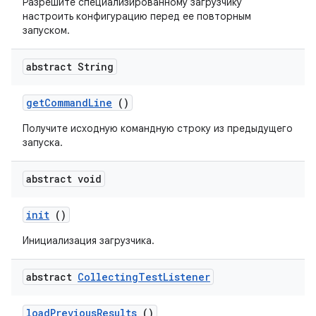
Разрешите специализированному загрузчику
настроить конфигурацию перед ее повторным
запуском.
abstract String
get
Command
Line
()
Получите исходную командную строку из предыдущего
запуска.
abstract void
init
()
Инициализация загрузчика.
abstract
Collecting
Test
Listener
load
Previous
Results
()