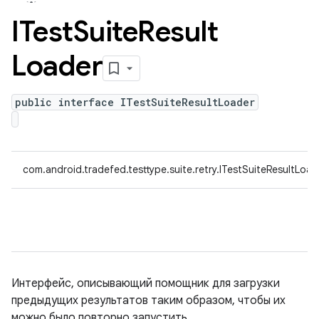
ITest
Suite
Result
Loader
public interface ITestSuiteResultLoader
com.android.tradefed.testtype.suite.retry.ITestSuiteResultLoad
Интерфейс, описывающий помощник для загрузки
предыдущих результатов таким образом, чтобы их
можно было повторно запустить.