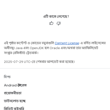
এটি কাজে লেগেছে?
এই পৃষ্ঠার কন্টেন্ট ও কোডের নমুনাগুলি
Content License
-এ বর্ণিত লাইসেন্সের
অধীনস্থ। Java এবং OpenJDK হল Oracle এবং/অথবা তার অ্যাফিলিয়েট
সংস্থার রেজিস্টার্ড ট্রেডমার্ক।
2025-07-29 UTC-তে শেষবার আপডেট করা হয়েছে।
বিল্ড
Android স্টোরেজ
প্রয়োজনীয়তা
ডাউনলোড হচ্ছে
প্রিভিউ বাইনারি