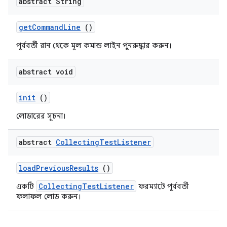
abstract String
get
Command
Line
()
পূর্ববর্তী রান থেকে মূল কমান্ড লাইন পুনরুদ্ধার করুন।
abstract void
init
()
লোডারের সূচনা।
abstract
Collecting
Test
Listener
load
Previous
Results
()
CollectingTestListener
একটি
ফরম্যাটে পূর্ববর্তী
ফলাফল লোড করুন।