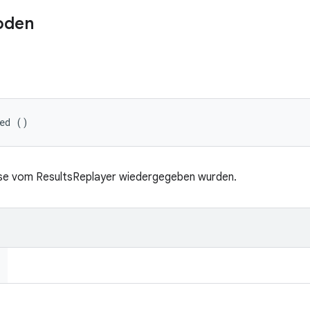
oden
ted ()
isse vom ResultsReplayer wiedergegeben wurden.