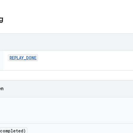
g
REPLAY
_
DONE
en
 completed)