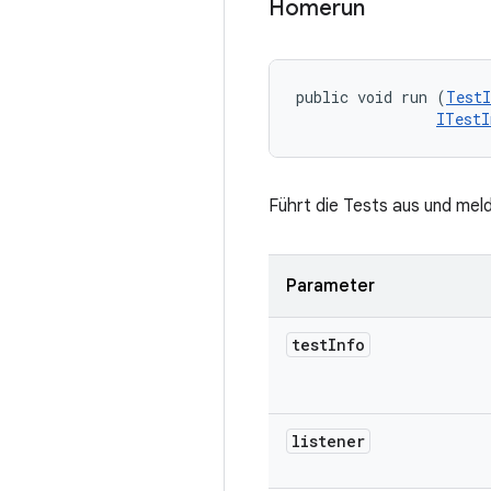
Homerun
public void run (
TestI
ITestI
Führt die Tests aus und meld
Parameter
test
Info
listener