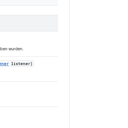
eben wurden.
ener
listener)