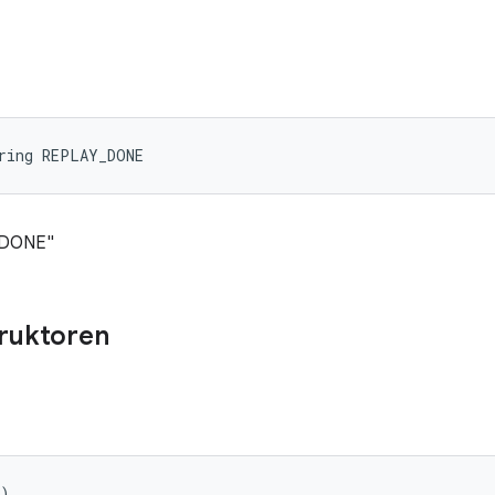
tring REPLAY_DONE
_DONE"
truktoren
()