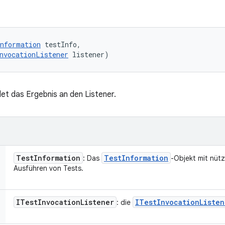
nformation
 testInfo, 

nvocationListener
 listener)
et das Ergebnis an den Listener.
Test
Information
Test
Information
: Das
-Objekt mit nüt
Ausführen von Tests.
ITest
Invocation
Listener
ITest
Invocation
Listen
: die