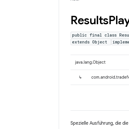
Results
Pla
public final class Resu
extends Object
implem
java.lang.Object
↳
com.android.tradefe
Spezielle Ausführung, die di