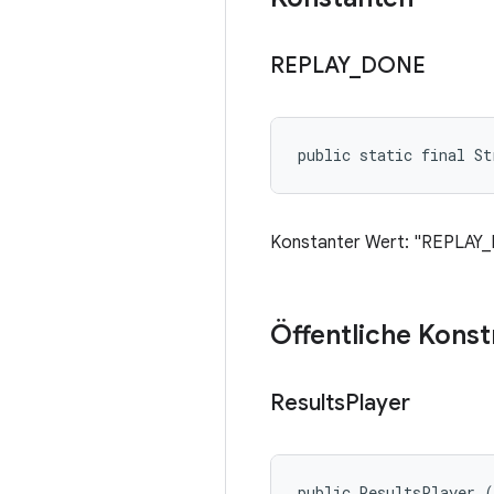
REPLAY
_
DONE
public static final S
Konstanter Wert: "REPLAY
Öffentliche Kons
Results
Player
public ResultsPlayer 