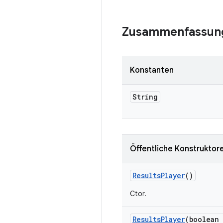
Zusammenfassun
Konstanten
String
Öffentliche Konstruktor
Results
Player
()
Ctor.
Results
Player
(boolean