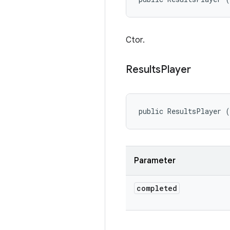
Ctor.
Results
Player
public ResultsPlayer 
Parameter
completed