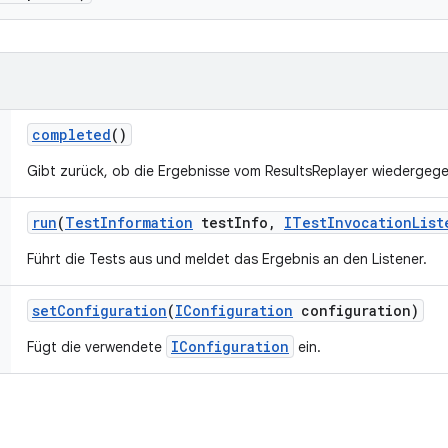
completed
()
Gibt zurück, ob die Ergebnisse vom ResultsReplayer wiedergeg
run
(
Test
Information
test
Info
,
ITest
Invocation
List
Führt die Tests aus und meldet das Ergebnis an den Listener.
set
Configuration
(
IConfiguration
configuration)
IConfiguration
Fügt die verwendete
ein.