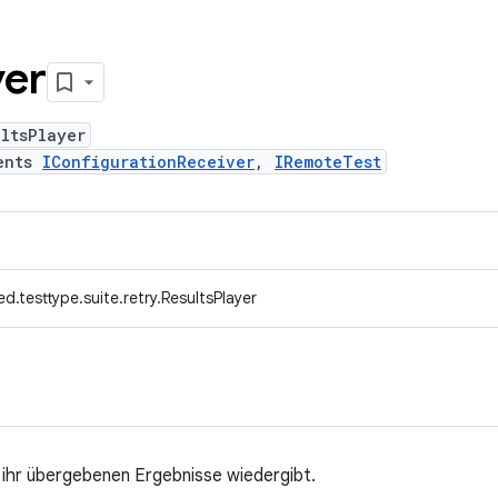
yer
ltsPlayer
ents
IConfigurationReceiver
,
IRemoteTest
d.testtype.suite.retry.ResultsPlayer
e ihr übergebenen Ergebnisse wiedergibt.