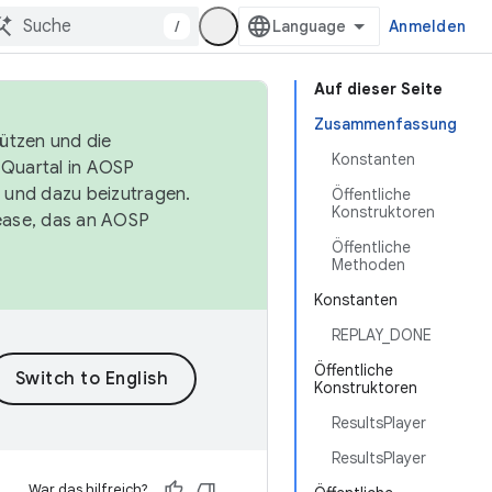
/
Anmelden
Auf dieser Seite
Zusammenfassung
tützen und die
Konstanten
. Quartal in AOSP
 und dazu beizutragen.
Öffentliche
Konstruktoren
ease, das an AOSP
Öffentliche
Methoden
Konstanten
REPLAY_DONE
Öffentliche
Konstruktoren
ResultsPlayer
ResultsPlayer
War das hilfreich?