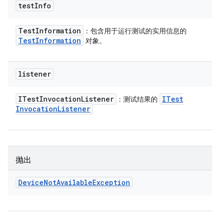
test
Info
Test
Information
：包含用于运行测试的实用信息的
Test
Information
对象。
listener
ITest
Invocation
Listener
ITest
：测试结果的
Invocation
Listener
抛出
Device
Not
Available
Exception