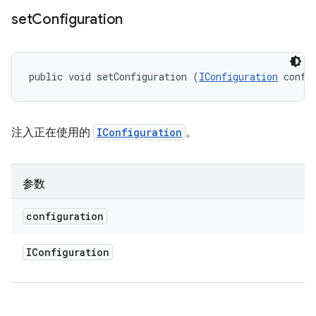
set
Configuration
public void setConfiguration (
IConfiguration
 confi
注入正在使用的
IConfiguration
。
参数
configuration
IConfiguration