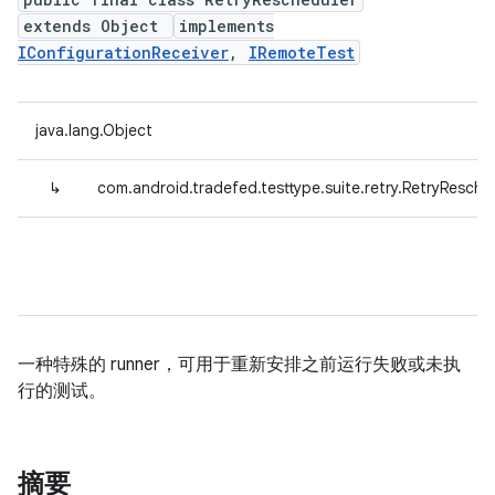
extends Object
implements
IConfigurationReceiver
,
IRemoteTest
java.lang.Object
↳
com.android.tradefed.testtype.suite.retry.RetryResche
一种特殊的 runner，可用于重新安排之前运行失败或未执
行的测试。
摘要