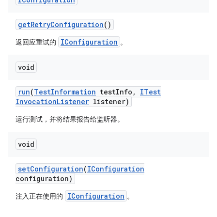
get
Retry
Configuration
()
IConfiguration
返回应重试的
。
void
run
(
Test
Information
test
Info
,
ITest
Invocation
Listener
listener)
运行测试，并将结果报告给监听器。
void
set
Configuration
(
IConfiguration
configuration)
IConfiguration
注入正在使用的
。