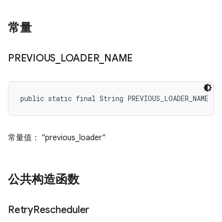
常量
PREVIOUS
_
LOADER
_
NAME
public static final String PREVIOUS_LOADER_NAME
常量值： "previous_loader"
公共构造函数
Retry
Rescheduler