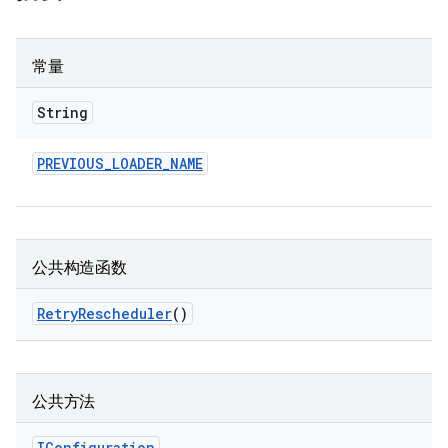
常量
String
PREVIOUS
_
LOADER
_
NAME
公共构造函数
Retry
Rescheduler
()
公共方法
IConfiguration