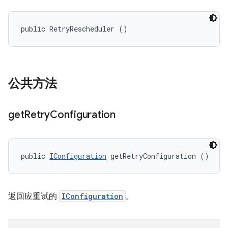
public RetryRescheduler ()
公共方法
get
Retry
Configuration
public 
IConfiguration
 getRetryConfiguration ()
返回应重试的
IConfiguration
。