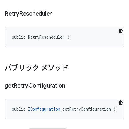
Retry
Rescheduler
public RetryRescheduler ()
パブリック メソッド
get
Retry
Configuration
public 
IConfiguration
 getRetryConfiguration ()