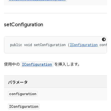
set
Configuration
public void setConfiguration (
IConfiguration
 confi
使用中の
IConfiguration
を挿入します。
パラメータ
configuration
IConfiguration