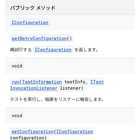
パブリック メソッド
IConfiguration
get
Retry
Configuration
()
IConfiguration
再試行する
を返します。
void
run
(
Test
Information
test
Info
,
ITest
Invocation
Listener
listener)
テストを実行し、結果をリスナーに報告します。
void
set
Configuration
(
IConfiguration
configuration)