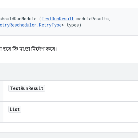
shouldRunModule (
TestRunResult
 moduleResults, 

etryRescheduler.RetryType
> types)
বে কি না, তা নির্দেশ করে।
Test
Run
Result
List