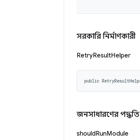
সরকারি নির্মাণকারী
Retry
Result
Helper
public RetryResultHelp
জনসাধারণের পদ্ধত
should
Run
Module