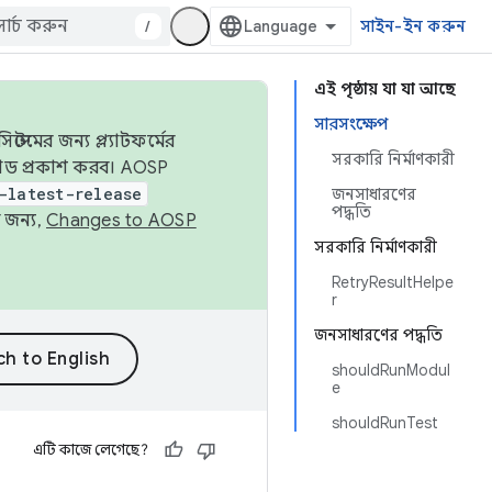
/
সাইন-ইন করুন
এই পৃষ্ঠায় যা যা আছে
সারসংক্ষেপ
েমের জন্য প্ল্যাটফর্মের
সরকারি নির্মাণকারী
 কোড প্রকাশ করব। AOSP
-latest-release
জনসাধারণের
পদ্ধতি
 জন্য,
Changes to AOSP
সরকারি নির্মাণকারী
RetryResultHelpe
r
জনসাধারণের পদ্ধতি
shouldRunModul
e
shouldRunTest
এটি কাজে লেগেছে?