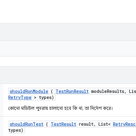
should
Run
Module
(
Test
Run
Result
module
Results
,
Li
Retry
Type
> types)
কোনো মডিউল পুনরায় চালানো হবে কি না, তা নির্দেশ করে।
should
Run
Test
(
Test
Result
result
,
List<
Retry
Resc
types)