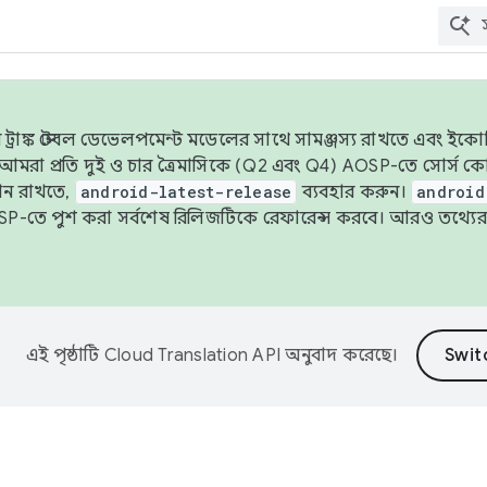
াঙ্ক স্টেবল ডেভেলপমেন্ট মডেলের সাথে সামঞ্জস্য রাখতে এবং ইকোসিস্ট
ে, আমরা প্রতি দুই ও চার ত্রৈমাসিকে (Q2 এবং Q4) AOSP-তে সোর্স
ান রাখতে,
android-latest-release
ব্যবহার করুন।
android
বদা AOSP-তে পুশ করা সর্বশেষ রিলিজটিকে রেফারেন্স করবে। আরও তথ্যের
এই পৃষ্ঠাটি
Cloud Translation API
অনুবাদ করেছে।