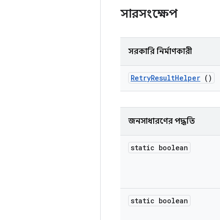
সারসংক্ষেপ
সরকারি নির্মাণকারী
Retry
Result
Helper
()
জনসাধারণের পদ্ধতি
static boolean
static boolean