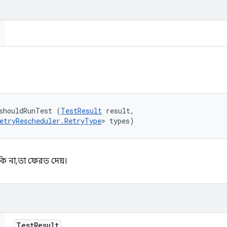
shouldRunTest (
TestResult
 result, 

etryRescheduler.RetryType
> types)
ি না, তা ফেরত দেয়।
Test
Result