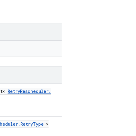
st<
Retry
Rescheduler
.
heduler
.
Retry
Type
>