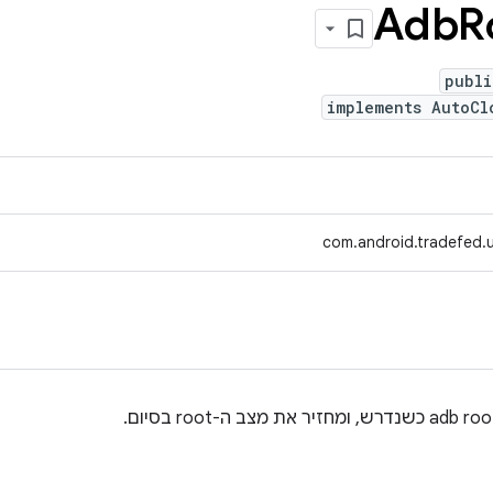
Adb
R
publi
implements AutoCl
com.android.tradefed.u