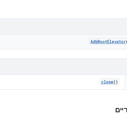
Adb
Root
Elevator
close
()