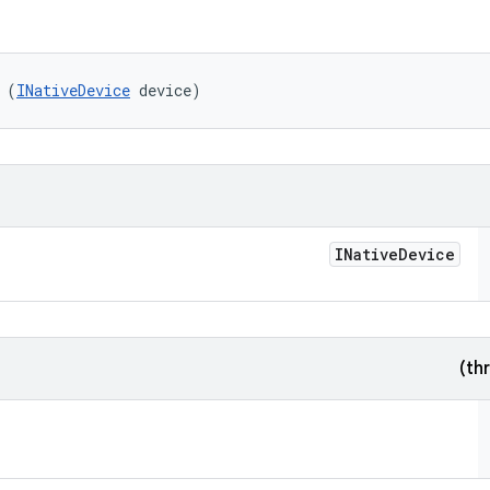
 (
INativeDevice
 device)
INative
Device