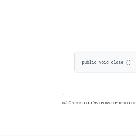
public void close ()
.‏ Java ו-OpenJDK הם סימנים מסחריים או סימנים מסחריים רשומים של חברת Oracle ו/או