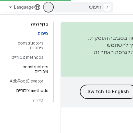
/
בדף הזה
סיכום
פורמה בסביבה העסקית,
‫constructors
ברבעון השני וברבעון הרביעי. כדי ליצור ולתרום ל-AOSP, צריך להשתמש
ציבוריים
ד יפנה לגרסה האחרונה
‫methods ציבוריים
‫constructors
ציבוריים
AdbRootElevator
‫methods ציבוריים
סגירה