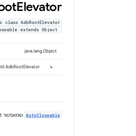
oot
Elevator
c class AdbRootElevator
oseable
extends Object
java.lang.Object
til.AdbRootElevator
↳
AutoCloseable
שמאפשר adb root כשנדרש, ומחזיר את מצב ה-root בסיום.