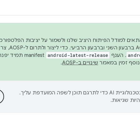
 2026, כדי להתאים למודל הפיתוח היציב שלנו ולשמור על יציבות הפלט
נפרסם קוד מקור ב-AOSP 
andr
. הענף
android-latest-release
manifest תמי
שינויים ב-AOSP
.
‫Google משתמשת בטכנולוגיית AI כדי לתרגם תוכן לשפה המועדפת עליך.
יות שגיאות.