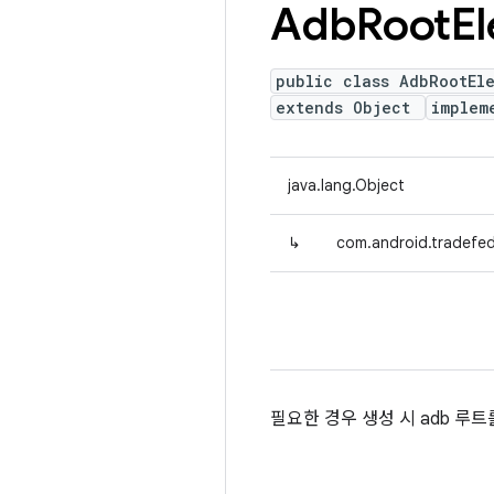
Adb
Root
El
public class AdbRootEl
extends Object
implem
java.lang.Object
↳
com.android.tradefed
필요한 경우 생성 시 adb 루