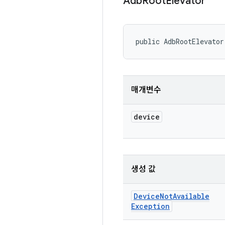
Adb
Root
Elevator
public AdbRootElevator
매개변수
device
생성 값
Device
Not
Available
Exception