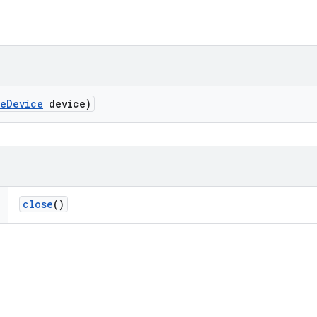
ve
Device
device)
close
()