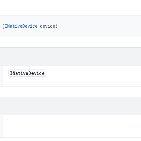
 (
INativeDevice
 device)
INative
Device