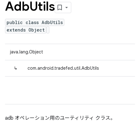
Adb
Utils
public class AdbUtils
extends Object
java.lang.Object
↳
com.android.tradefed.util.AdbUtils
adb オペレーション用のユーティリティ クラス。