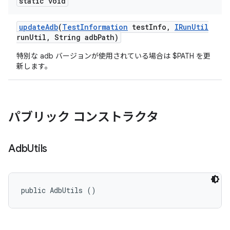
static void
update
Adb
(
Test
Information
test
Info
,
IRun
Util
run
Util
,
String adb
Path)
特別な adb バージョンが使用されている場合は $PATH を更
新します。
パブリック コンストラクタ
Adb
Utils
public AdbUtils ()