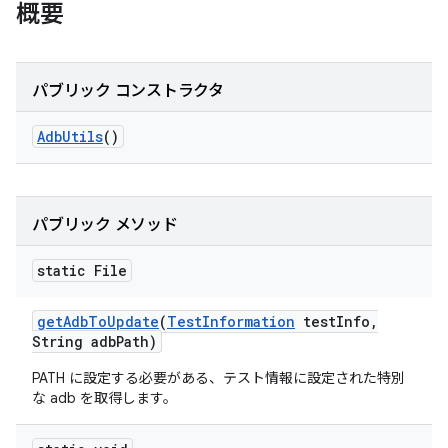
概要
パブリック コンストラクタ
Adb
Utils
()
パブリック メソッド
static File
get
Adb
To
Update
(
Test
Information
test
Info
,
String adb
Path)
PATH に設定する必要がある、テスト情報に設定された特別
な adb を取得します。