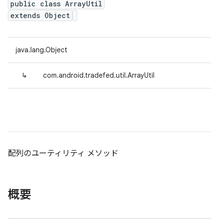
public class ArrayUtil
extends Object
java.lang.Object
↳
com.android.tradefed.util.ArrayUtil
配列のユーティリティ メソッド
概要