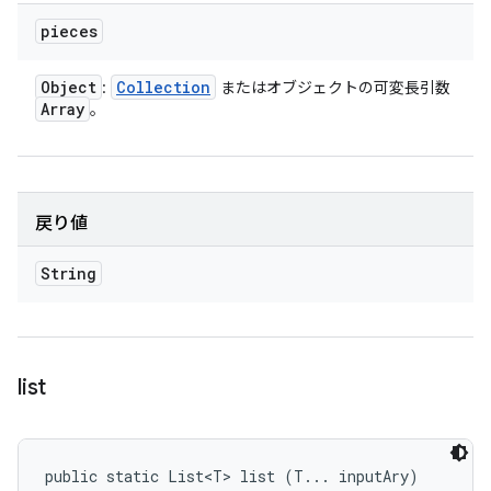
pieces
Object
Collection
:
またはオブジェクトの可変長引数
Array
。
戻り値
String
list
public static List<T> list (T... inputAry)