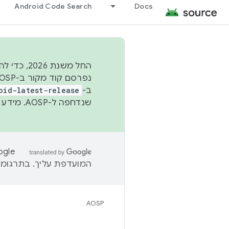
Android Code Search
Docs
החל משנת
ב-
oid-latest-release
שנדחפה ל-AOSP. מידע נוסף זמין במאמר
המועדפת עליך. בתרגומים
AOSP