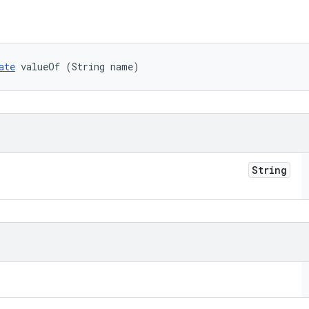
ate
 valueOf (String name)
String