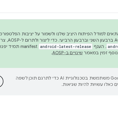
 2026, כדי להתאים למודל הפיתוח היציב שלנו ולשמור על יציבות הפלט
נפרסם קוד מקור ב-AOSP 
andr
. הענף
android-latest-release
manifest תמי
שינויים ב-AOSP
.
‫Google משתמשת בטכנולוגיית AI כדי לתרגם תוכן לשפה
 כאלו עשויות להיות שגיאות.