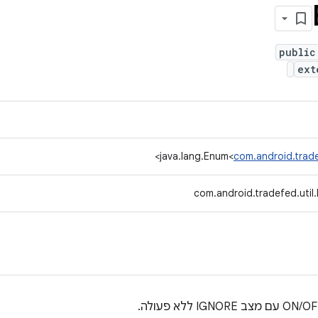
public
ext
>
java.lang.Enum<
com.android.trade
com.android.tradefed.util