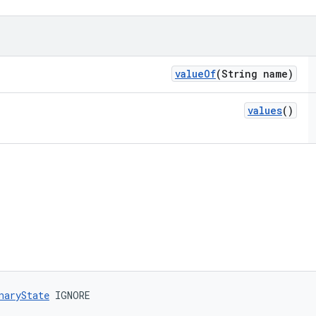
value
Of
(String name)
values
()
naryState
 IGNORE