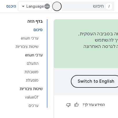
/
היכנס
בדף הזה
סיכום
פורמה בסביבה העסקית,
ערכי enum
ברבעון השני וברבעון הרביעי. כדי ליצור ולתרום ל-AOSP, צריך להשתמש
ד יפנה לגרסה האחרונה
שיטות ציבוריות
ערכי enum
התעלם
מושבתת
מופעלת
שיטות ציבוריות
valueOf
המידע עזר לך?
ערכים