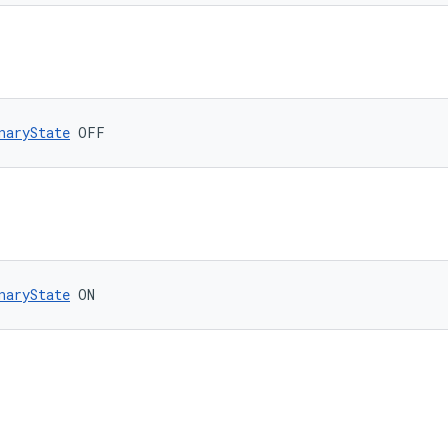
naryState
 OFF
naryState
 ON