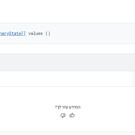
naryState[]
 values ()
המידע עזר לך?