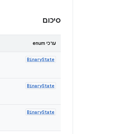
סיכום
ערכי enum
Binary
State
Binary
State
Binary
State