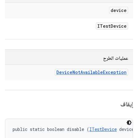
device
ITest
Device
عمليات الطرح
Device
Not
Available
Exception
إيقاف
public static boolean disable (
ITestDevice
 device)