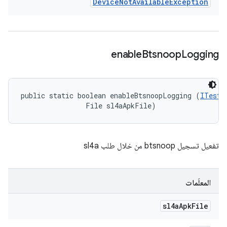
Device
Not
Available
Exception
enable
Btsnoop
Logging
public static boolean enableBtsnoopLogging (
ITestD
                File sl4aApkFile)
تفعيل تسجيل btsnoop من خلال طلب sl4a
المعلَمات
sl4a
Apk
File