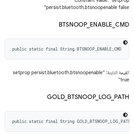
Constant Value: "setprop
persist.bluetooth.btsnoopenable false"
BTSNOOP
_
ENABLE
_
CMD
public static final String BTSNOOP_ENABLE_CMD
القيمة الثابتة: "setprop persist.bluetooth.btsnoopenable
true"
GOLD
_
BTSNOOP
_
LOG
_
PATH
public static final String GOLD_BTSNOOP_LOG_PATH