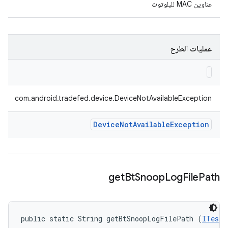
عناوين MAC للبلوتوث
عمليات الطرح
com.android.tradefed.device.DeviceNotAvailableException
Device
Not
Available
Exception
get
Bt
Snoop
Log
File
Path
public static String getBtSnoopLogFilePath (
ITestD