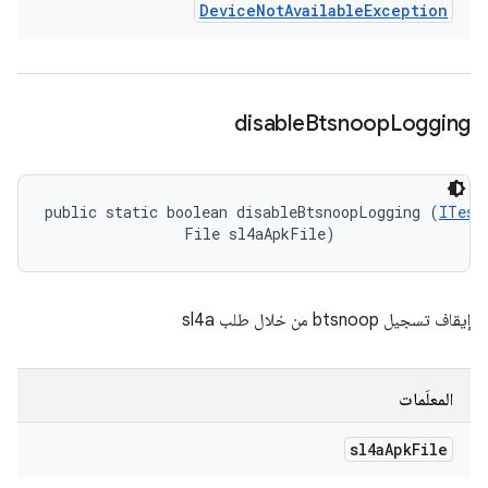
Device
Not
Available
Exception
disable
Btsnoop
Logging
public static boolean disableBtsnoopLogging (
ITest
                File sl4aApkFile)
إيقاف تسجيل btsnoop من خلال طلب sl4a
المعلَمات
sl4a
Apk
File