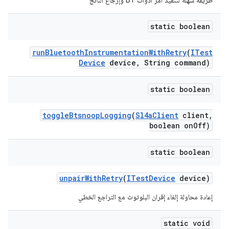
طريقة سهلة لتنفيذ أمر أدوات BT وإرجاع الناتج
static boolean
run
Bluetooth
Instrumentation
With
Retry
(
ITest
Device
device
,
String command)
static boolean
toggle
Btsnoop
Logging
(
Sl4a
Client
client
,
boolean on
Off)
static boolean
unpair
With
Retry
(
ITest
Device
device)
إعادة محاولة إلغاء إقران البلوتوث مع التراجع الخطي
static void