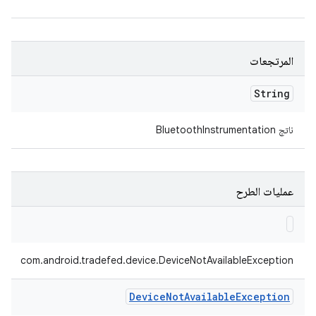
المرتجعات
String
ناتج BluetoothInstrumentation
عمليات الطرح
com.android.tradefed.device.DeviceNotAvailableException
Device
Not
Available
Exception