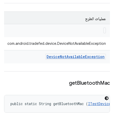
عمليات الطرح
com.android.tradefed.device.DeviceNotAvailableException
Device
Not
Available
Exception
get
Bluetooth
Mac
public static String getBluetoothMac (
ITestDevice
 