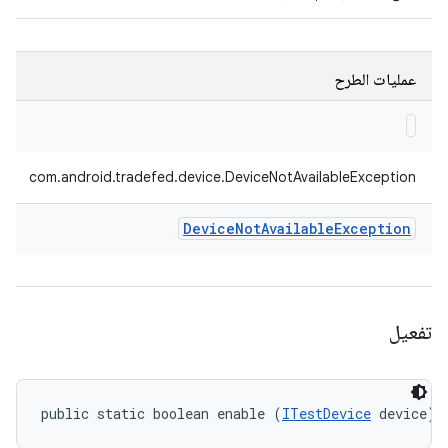
عمليات الطرح
com.android.tradefed.device.DeviceNotAvailableException
Device
Not
Available
Exception
تفعيل
public static boolean enable (
ITestDevice
 device)