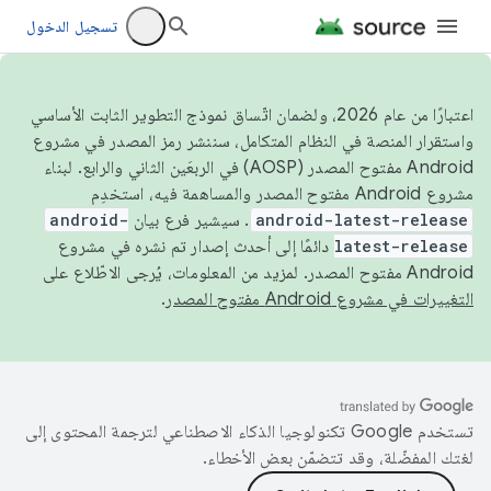
تسجيل الدخول
اعتبارًا من عام 2026، ولضمان اتّساق نموذج التطوير الثابت الأساسي
واستقرار المنصة في النظام المتكامل، سننشر رمز المصدر في مشروع
Android مفتوح المصدر (AOSP) في الربعَين الثاني والرابع. لبناء
مشروع Android مفتوح المصدر والمساهمة فيه، استخدِم
android-latest-release
. سيشير فرع بيان
android-
latest-release
دائمًا إلى أحدث إصدار تم نشره في مشروع
Android مفتوح المصدر. لمزيد من المعلومات، يُرجى الاطّلاع على
التغييرات في مشروع Android مفتوح المصدر
.
تستخدم Google تكنولوجيا الذكاء الاصطناعي لترجمة المحتوى إلى
لغتك المفضّلة، وقد تتضمّن بعض الأخطاء.