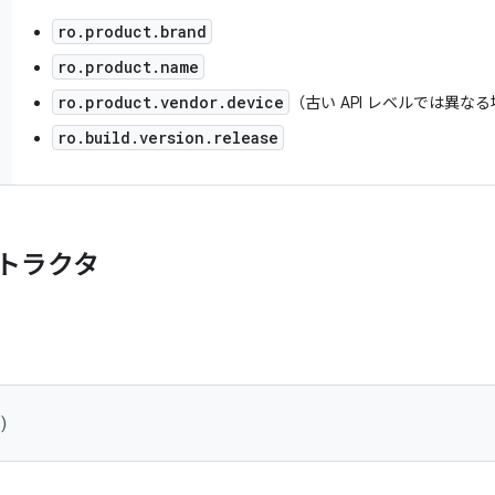
ro.product.brand
ro.product.name
ro.product.vendor.device
（古い API レベルでは異な
ro.build.version.release
トラクタ
)