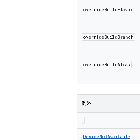
override
Build
Flavor
override
Build
Branch
override
Build
Alias
例外
Device
Not
Available