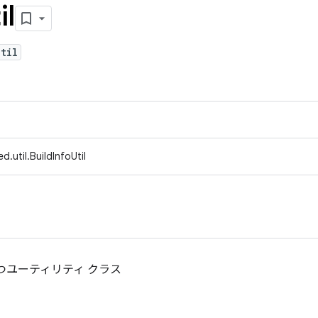
il
til
.util.BuildInfoUtil
つユーティリティ クラス