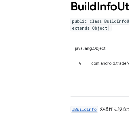
Build
Info
Ut
public class BuildInfoU
extends Object
java.lang.Object
↳
com.android.tradefed
IBuildInfo
の操作に役立