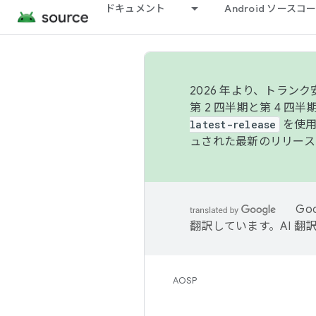
ドキュメント
Android ソース
2026 年より、トラ
第 2 四半期と第 4 四
latest-release
を使用
ュされた最新のリリース
Go
翻訳しています。AI 
AOSP