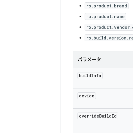
ro.product.brand
ro.product.name
ro.product.vendor.
ro.build.version.r
パラメータ
build
Info
device
override
Build
Id