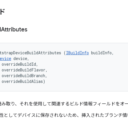
ド
d
Attributes
tstrapDeviceBuildAttributes (
IBuildInfo
 buildInfo, 

evice
 device, 

 overrideBuildId, 

 overrideBuildFlavor, 

 overrideBuildBranch, 

 overrideBuildAlias)
読み取り、それを使用して関連するビルド情報フィールドをオ
属性としてデバイスに保存されないため、挿入されたブランチ
。