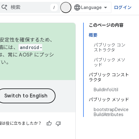
/
ログイン
このページの内容
概要
の安定性を確保するため、
パブリック コン
投稿には、
android-
ストラクタ
、常に AOSP にプッシ
パブリック メソ
さい。
ッド
パブリック コンスト
ラクタ
BuildInfoUtil
パブリック メソッド
bootstrapDevice
BuildAttributes
報は役に立ちましたか？