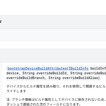
タ
bootstrap
Device
Build
Attributes
(
IBuild
Info
build
In
device
,
String override
Build
Id
,
String override
Bu
override
Build
Branch
,
String override
Build
Alias)
デバイスからビルド属性を読み取り、それを使用して関連するビル
ライドします
注: ブランチ情報はビルド属性としてデバイスに保存されないため
ダッシュで連結された次のフィールドになります。