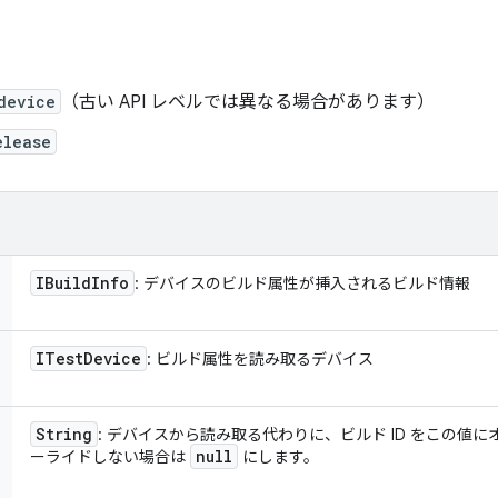
device
（古い API レベルでは異なる場合があります）
elease
IBuild
Info
: デバイスのビルド属性が挿入されるビルド情報
ITest
Device
: ビルド属性を読み取るデバイス
String
: デバイスから読み取る代わりに、ビルド ID をこの値
null
ーライドしない場合は
にします。