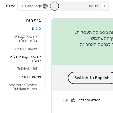
/
היכנס
בדף הזה
סיכום
פורמה בסביבה העסקית,
קונסטרוקטורים
ברבעון השני וברבעון הרביעי. כדי ליצור ולתרום ל-AOSP, צריך להשתמש
גלויים לכולם
ד יפנה לגרסה האחרונה
שיטות ציבוריות
קונסטרוקטורים גלויים
לכולם
BuildInfoUtil
שיטות ציבוריות
bootstrapDevice
BuildAttributes
המידע עזר לך?