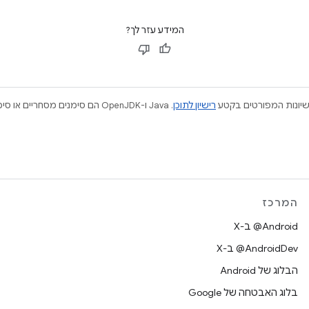
המידע עזר לך?
ישיונות המפורטים בקטע
רישיון לתוכן
המרכז
‫‎@Android ב-X
‫‎@AndroidDev ב-X
הבלוג של Android
בלוג האבטחה של Google