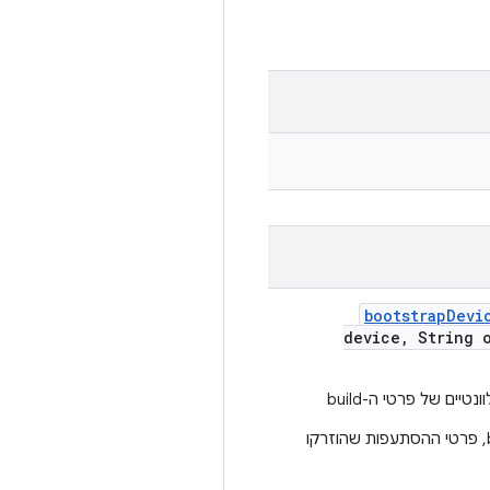
bootstrap
Devi
device
,
String o
הערה: מאחר שפרטי ההסתעפות לא מאוחסנים במכשיר כמאפייני build, פרטי ההסתעפות שהוזרקו