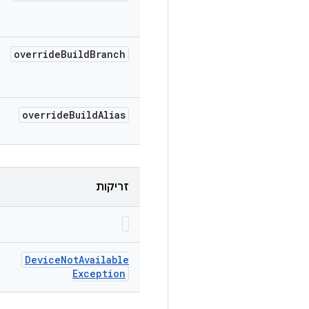
override
Build
Branch
override
Build
Alias
זריקות
Device
Not
Available
Exception