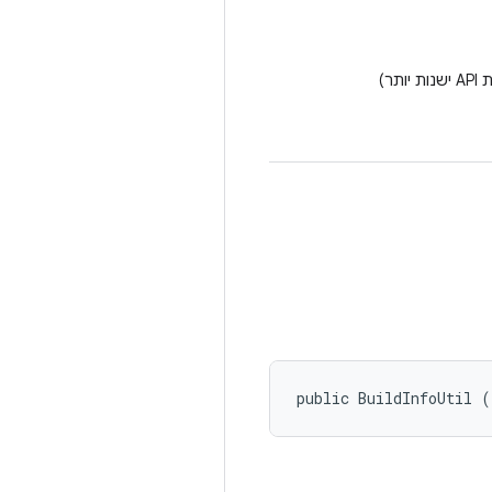
תר)
public BuildInfoUtil (