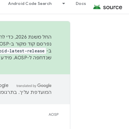
Android Code Search
Docs
החל משנת
ב-
oid-latest-release
שנדחפה ל-AOSP. מידע נוסף זמין במאמר
המועדפת עליך. בתרגומים
AOSP