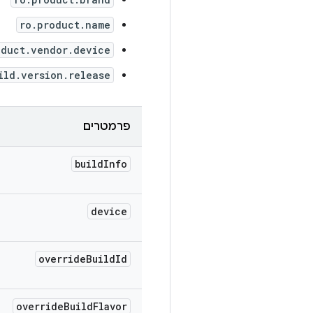
ro.product.name
oduct.vendor.device
ild.version.release
פרמטרים
build
Info
device
override
Build
Id
override
Build
Flavor