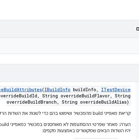
ם
ce
Build
Attributes
(
IBuild
Info
build
Info
,
ITest
Device
verride
Build
Id
,
String override
Build
Flavor
,
String
override
Build
Branch
,
String override
Build
Alias)
קריאת מאפייני build מהמכשיר ושימוש בהם כדי לשנות את השדות הרלוונטיים של פרטי ה-build
יהיו השדות הבאים שמקושרים באמצעות מקפים: