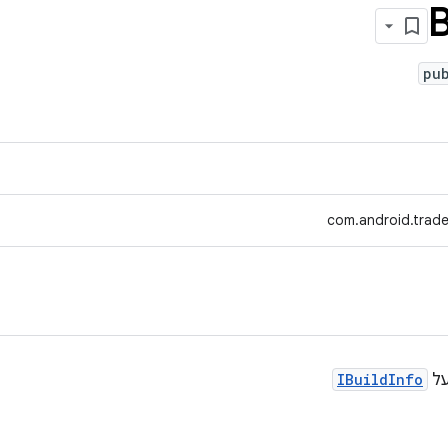
B
pu
com.android.tradef
IBuildInfo