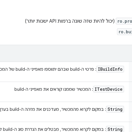
ro.pr
(יכול להיות שזה שונה ברמות API ישנות יותר)
ro.bu
IBuild
Info
: פרטי ה-build שבהם יתווספו מאפייני ה-build של המכשיר
ITest
Device
: המכשיר שממנו קוראים את מאפייני ה-build
String
: במקום לקרוא מהמכשיר, מעדכנים את מזהה ה-build בערך הזה.
String
: במקום לקרוא מהמכשיר, מבטלים את הגדרת סוג ה-build לערך הזה. הערך