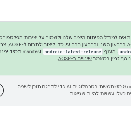
 2026, כדי להתאים למודל הפיתוח היציב שלנו ולשמור על יציבות הפלט
נפרסם קוד מקור ב-AOSP 
andr
. הענף
android-latest-release
manifest תמי
שינויים ב-AOSP
.
‫Google משתמשת בטכנולוגיית AI כדי לתרגם תוכן לשפה
 כאלו עשויות להיות שגיאות.