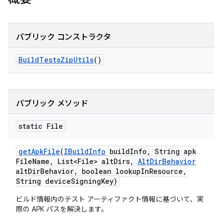
パブリック コンストラクタ
Build
Tests
Zip
Utils
()
パブリック メソッド
static File
get
Apk
File
(
IBuild
Info
build
Info
,
String apk
File
Name
,
List<File> alt
Dirs
,
Alt
Dir
Behavior
alt
Dir
Behavior
,
boolean lookup
In
Resource
,
String device
Signing
Key)
ビルド情報内のテスト アーティファクト情報に基づいて、実
際の APK パスを解決します。