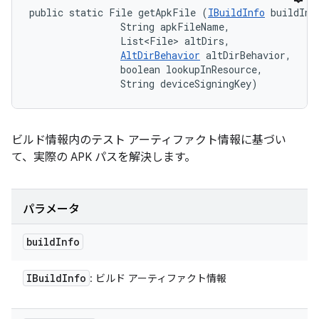
public static File getApkFile (
IBuildInfo
 buildInfo
                String apkFileName, 

                List<File> altDirs, 

AltDirBehavior
 altDirBehavior, 

                boolean lookupInResource, 

                String deviceSigningKey)
ビルド情報内のテスト アーティファクト情報に基づい
て、実際の APK パスを解決します。
パラメータ
build
Info
IBuild
Info
: ビルド アーティファクト情報