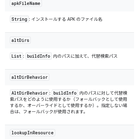
apk
File
Name
String
: インストールする APK のファイル名
alt
Dirs
List
build
Info
:
内のパスに加えて、代替検索パス
alt
Dir
Behavior
Alt
Dir
Behavior
build
Info
:
内のパスに対して代替検
索パスをどのように使用するか（フォールバックとして使用
するか、オーバーライドとして使用するか）。指定しない場
合は、フォールバックが使用されます。
lookup
In
Resource