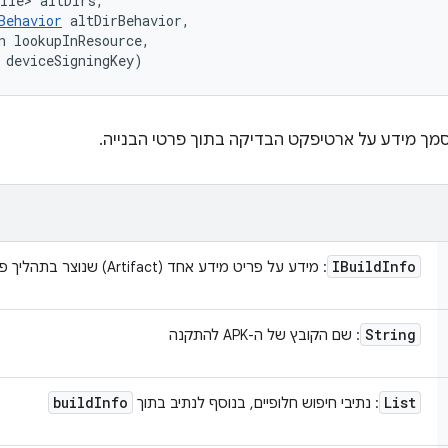
ile> altDirs, 

Behavior
 altDirBehavior, 

n lookupInResource, 

 deviceSigningKey)
IBuild
Info
: מידע על פריט מידע אחד (Artifact) שנוצר בתהליך פיתוח
String
: שם הקובץ של ה-APK להתקנה
build
Info
List
: נתיבי חיפוש חלופיים, בנוסף לנתיב בתוך