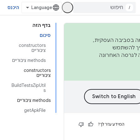
/
היכנס
בדף הזה
סיכום
פורמה בסביבה העסקית,
‫constructors
ברבעון השני וברבעון הרביעי. כדי ליצור ולתרום ל-AOSP, צריך להשתמש
ציבוריים
ד יפנה לגרסה האחרונה
‫methods ציבוריים
‫constructors
ציבוריים
BuildTestsZipUtil
s
‫methods ציבוריים
getApkFile
המידע עזר לך?