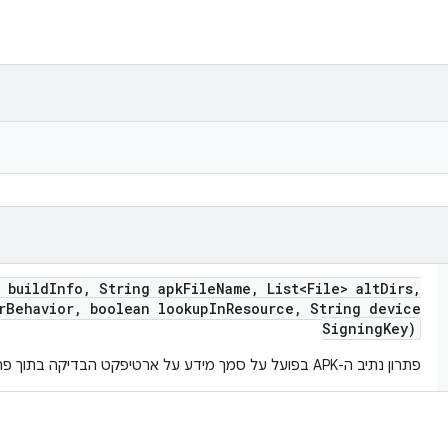
build
Info
,
String apk
File
Name
,
List<File> alt
Dirs
,
r
Behavior
,
boolean lookup
In
Resource
,
String device
Signing
Key)
פתרון נתיב ה-APK בפועל על סמך מידע על ארטיפקט הבדיקה בתוך פרטי הבנייה.