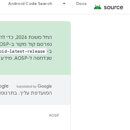
Android Code Search
Docs
החל משנת
ב-
oid-latest-release
שנדחפה ל-AOSP. מידע נוסף זמין במאמר
המועדפת עליך. בתרגומים
AOSP