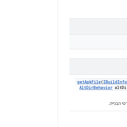
get
Apk
File
(
IBuild
Info
Alt
Dir
Behavior
alt
Di