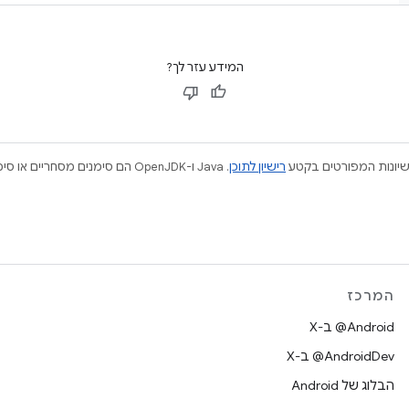
המידע עזר לך?
ישיונות המפורטים בקטע
רישיון לתוכן
המרכז
‫‎@Android ב-X
‫‎@AndroidDev ב-X
הבלוג של Android