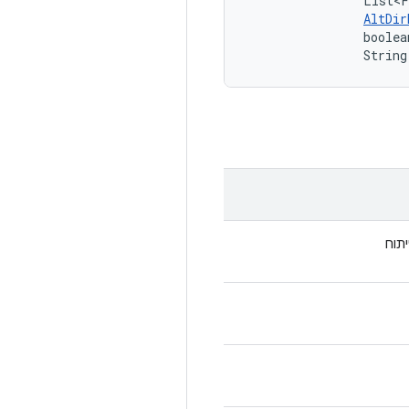
                List<F
AltDir
                boolea
                String