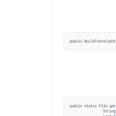
public BuildTestsZipU
public static File ge
                String