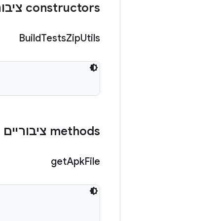
‫constructors ציבוריים
Build
Tests
Zip
Utils
‫methods ציבוריים
get
Apk
File