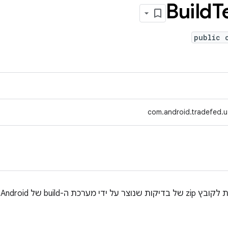
Build
T
public 
com.android.tradefed.uti
 ה-build של Android