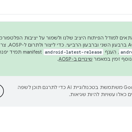
 2026, כדי להתאים למודל הפיתוח היציב שלנו ולשמור על יציבות הפלט
נפרסם קוד מקור ב-AOSP 
andr
. הענף
android-latest-release
manifest תמי
שינויים ב-AOSP
.
‫Google משתמשת בטכנולוגיית AI כדי לתרגם תוכן לשפה
 כאלו עשויות להיות שגיאות.