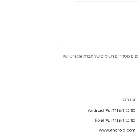
.‏ Java ו-OpenJDK הם סימנים מסחריים או סימנים מסחריים רשומים של חברת Oracle ו/או
עזרה
מרכז העזרה של Android
מרכז העזרה של Pixel
www.android.com