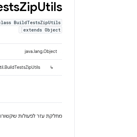
ests
Zip
Utils
class BuildTestsZipUtils
extends Object
java.lang.Object
l.BuildTestsZipUtils
↳
מחלקת עזר לפעולות שקשורות לקובץ zip של בדיקות שנוצר על ידי מערכת