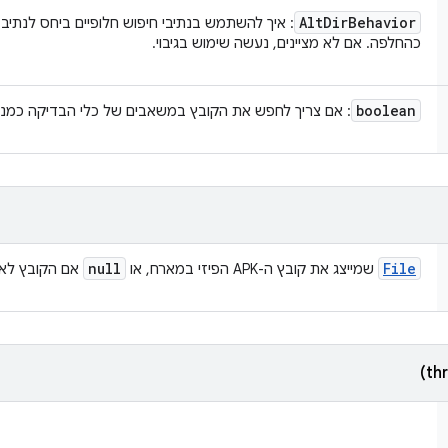
Alt
Dir
Behavior
: איך להשתמש בנתיבי חיפוש חלופיים ביחס לנתיב
כהחלפה. אם לא מציינים, נעשה שימוש בגיבוי.
boolean
: אם צריך לחפש את הקובץ במשאבים של כלי הבדיקה כמנגנון
null
File
שמייצג את קובץ ה-APK הפיזי במארח, או
אם הקובץ לא ק