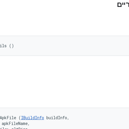
tils ()
tApkFile (
IBuildInfo
 buildInfo, 

 apkFileName, 
