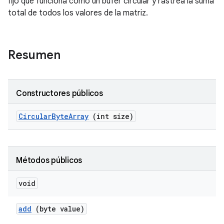
fijo que funciona como un búfer circular y rastrea la suma
total de todos los valores de la matriz.
Resumen
Constructores públicos
Circular
Byte
Array
(int size)
Métodos públicos
void
add
(byte value)