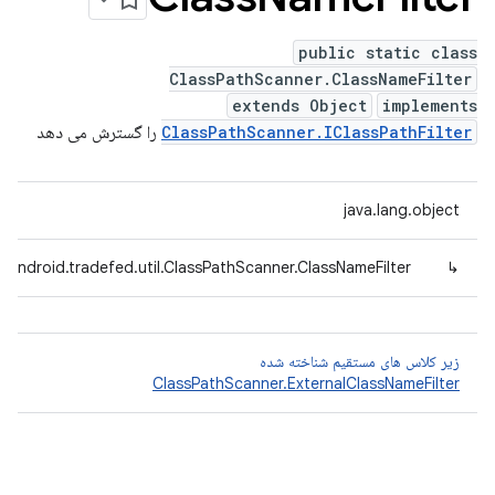
public static class
ClassPathScanner.ClassNameFilter
extends Object
implements
ClassPathScanner.IClassPathFilter
را گسترش می دهد
java.lang.object
.android.tradefed.util.ClassPathScanner.ClassNameFilter
↳
زیر کلاس های مستقیم شناخته شده
ClassPathScanner.ExternalClassNameFilter