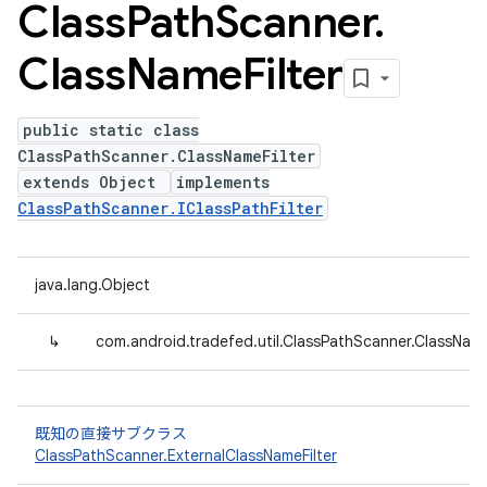
Class
Path
Scanner
.
Class
Name
Filter
public static class
ClassPathScanner.ClassNameFilter
extends Object
implements
ClassPathScanner.IClassPathFilter
java.lang.Object
↳
com.android.tradefed.util.ClassPathScanner.ClassName
既知の直接サブクラス
ClassPathScanner.ExternalClassNameFilter