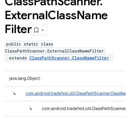
Class
Path
Scanner
.
External
Class
Name
Filter
public static class
ClassPathScanner.ExternalClassNameFilter
extends
ClassPathScanner.ClassNameFilter
java.lang.Object
↳
com.android.tradefed.util.ClassPathScanner.ClassName
↳
com.android.tradefed.util.ClassPathScanner.E