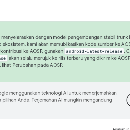
h
uk menyelaraskan dengan model pengembangan stabil trunk
tuk ekosistem, kami akan memublikasikan kode sumber ke A
kontribusi ke AOSP, gunakan
android-latest-release
. 
ase
akan selalu merujuk ke rilis terbaru yang dikirim ke AO
 lihat
Perubahan pada AOSP
.
gle menggunakan teknologi AI untuk menerjemahkan
a pilihan Anda. Terjemahan AI mungkin mengandung
Apakah in