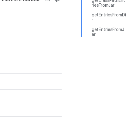
getClassPathEnt
riesFromJar
getEntriesFromDi
r
getEntriesFromJ
ar