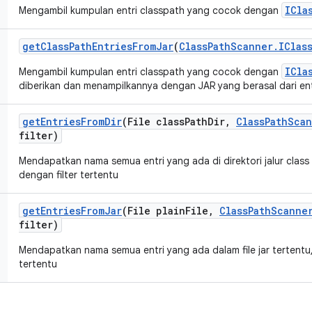
ICla
Mengambil kumpulan entri classpath yang cocok dengan
get
Class
Path
Entries
From
Jar
(
Class
Path
Scanner
.
IClas
ICla
Mengambil kumpulan entri classpath yang cocok dengan
diberikan dan menampilkannya dengan JAR yang berasal dari ent
get
Entries
From
Dir
(File class
Path
Dir
,
Class
Path
Scan
filter)
Mendapatkan nama semua entri yang ada di direktori jalur class
dengan filter tertentu
get
Entries
From
Jar
(File plain
File
,
Class
Path
Scanne
filter)
Mendapatkan nama semua entri yang ada dalam file jar tertentu
tertentu