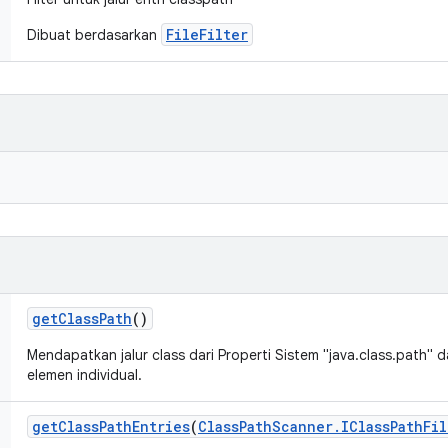
FileFilter
Dibuat berdasarkan
get
Class
Path
()
Mendapatkan jalur class dari Properti Sistem "java.class.path"
elemen individual.
get
Class
Path
Entries
(
Class
Path
Scanner
.
IClass
Path
Fil