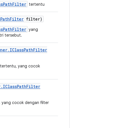
ssPathFilter
tertentu
s
Path
Filter
filter)
ssPathFilter
yang
ri tersebut.
ner
.
IClass
Path
Filter
 tertentu, yang cocok
r
.
IClass
Path
Filter
, yang cocok dengan filter