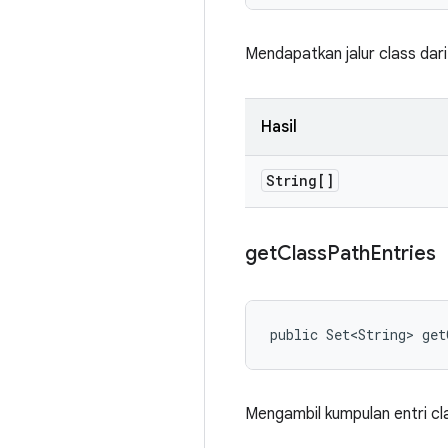
Mendapatkan jalur class dari
Hasil
String[]
get
Class
Path
Entries
public Set<String> get
Mengambil kumpulan entri c