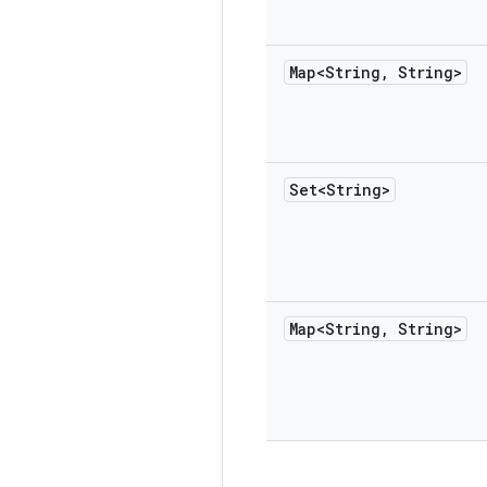
Map<String
,
String>
Set<String>
Map<String
,
String>