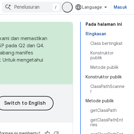
/
Masuk
Pada halaman ini
Ringkasan
 kami dan memastikan
Class bertingkat
OSP pada Q2 dan Q4.
Cabang manifes
Konstruktor
publik
SP. Untuk mengetahui
Metode publik
Konstruktor publik
ClassPathScanne
r
Metode publik
getClassPath
getClassPathEnt
ries
formasi ini membantu?