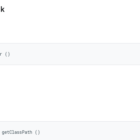
ik
er ()
 getClassPath ()