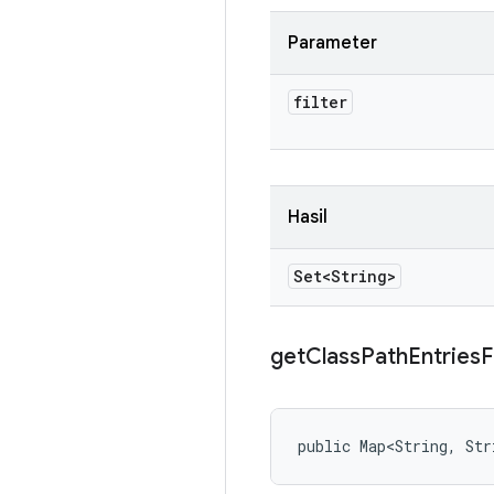
Parameter
filter
Hasil
Set<String>
get
Class
Path
Entries
public Map<String, Str