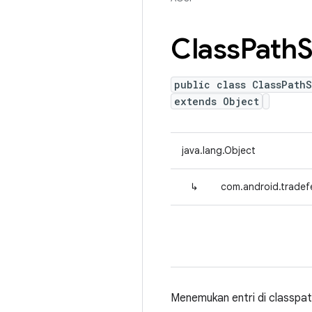
Class
Path
S
public class ClassPath
extends Object
java.lang.Object
↳
com.android.tradef
Menemukan entri di classpat