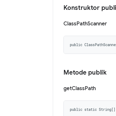
Konstruktor publ
Class
Path
Scanner
public ClassPathScann
Metode publik
get
Class
Path
public static String[]