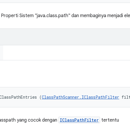
 Properti Sistem "java.class.path" dan membaginya menjadi ele
ClassPathEntries (
ClassPathScanner.IClassPathFilter
 fil
lasspath yang cocok dengan
IClassPathFilter
tertentu