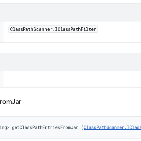
Class
Path
Scanner
.
IClass
Path
Filter
From
Jar
ing> getClassPathEntriesFromJar (
ClassPathScanner.IClas