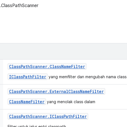
et.ClassPathScanner
Class
Path
Scanner
.
Class
Name
Filter
IClassPathFilter
yang memfilter dan mengubah nama class
Class
Path
Scanner
.
External
Class
Name
Filter
ClassNameFilter
yang menolak class dalam
Class
Path
Scanner
.
IClass
Path
Filter
Filter untuk jalur entri classpath