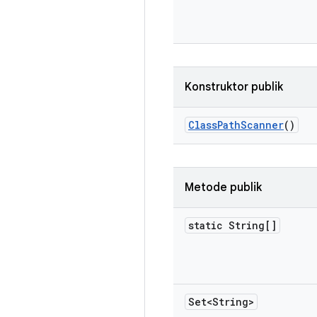
Konstruktor publik
Class
Path
Scanner
()
Metode publik
static String[]
Set<String>