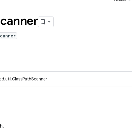
canner
Scanner
ed.util.ClassPathScanner
h.