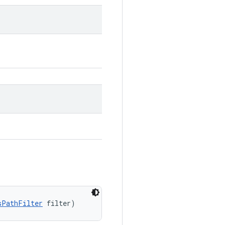
sPathFilter
 filter)