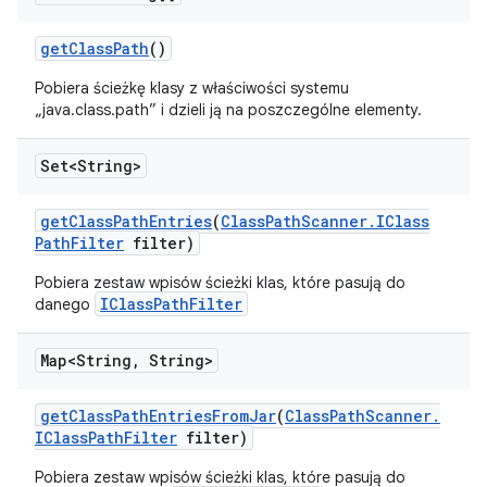
get
Class
Path
()
Pobiera ścieżkę klasy z właściwości systemu
„java.class.path” i dzieli ją na poszczególne elementy.
Set<String>
get
Class
Path
Entries
(
Class
Path
Scanner
.
IClass
Path
Filter
filter)
Pobiera zestaw wpisów ścieżki klas, które pasują do
IClassPathFilter
danego
Map<String
,
String>
get
Class
Path
Entries
From
Jar
(
Class
Path
Scanner
.
IClass
Path
Filter
filter)
Pobiera zestaw wpisów ścieżki klas, które pasują do