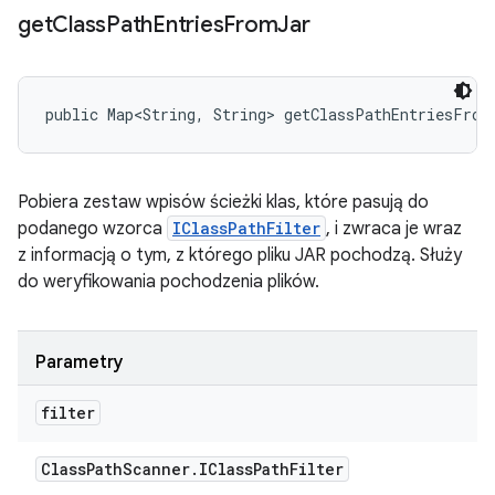
get
Class
Path
Entries
From
Jar
public Map<String, String> getClassPathEntriesFrom
Pobiera zestaw wpisów ścieżki klas, które pasują do
podanego wzorca
IClassPathFilter
, i zwraca je wraz
z informacją o tym, z którego pliku JAR pochodzą. Służy
do weryfikowania pochodzenia plików.
Parametry
filter
Class
Path
Scanner
.
IClass
Path
Filter