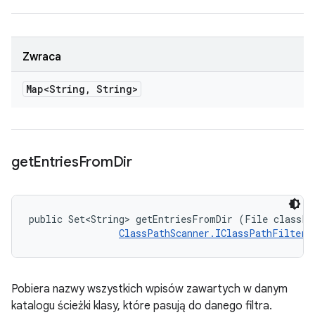
Zwraca
Map<String
,
String>
get
Entries
From
Dir
public Set<String> getEntriesFromDir (File classPat
ClassPathScanner.IClassPathFilter
 
Pobiera nazwy wszystkich wpisów zawartych w danym
katalogu ścieżki klasy, które pasują do danego filtra.