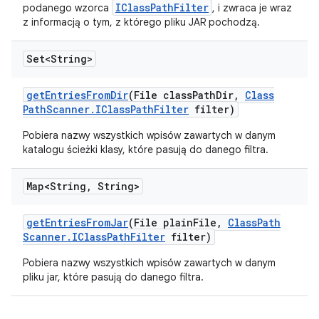
IClassPathFilter
podanego wzorca
, i zwraca je wraz
z informacją o tym, z którego pliku JAR pochodzą.
Set<String>
get
Entries
From
Dir
(File class
Path
Dir
,
Class
Path
Scanner
.
IClass
Path
Filter
filter)
Pobiera nazwy wszystkich wpisów zawartych w danym
katalogu ścieżki klasy, które pasują do danego filtra.
Map<String
,
String>
get
Entries
From
Jar
(File plain
File
,
Class
Path
Scanner
.
IClass
Path
Filter
filter)
Pobiera nazwy wszystkich wpisów zawartych w danym
pliku jar, które pasują do danego filtra.