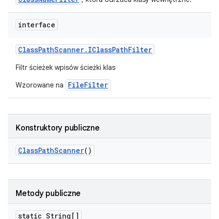
interface
Class
Path
Scanner
.
IClass
Path
Filter
Filtr ścieżek wpisów ścieżki klas
FileFilter
Wzorowane na
Konstruktory publiczne
Class
Path
Scanner
()
Metody publiczne
static String[]