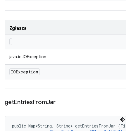
Zgłasza
java.io.IOException
IOException
get
Entries
From
Jar
public Map<String, String> getEntriesFromJar (File 