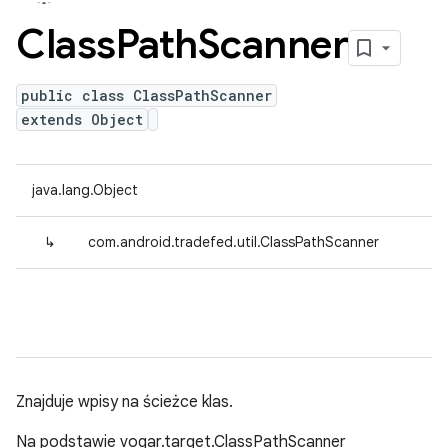
Class
Path
Scanner
public class ClassPathScanner
extends Object
java.lang.Object
↳
com.android.tradefed.util.ClassPathScanner
Znajduje wpisy na ścieżce klas.
Na podstawie vogar.target.ClassPathScanner