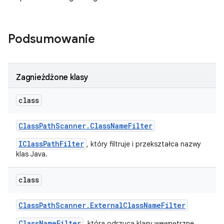
Podsumowanie
Zagnieżdżone klasy
class
Class
Path
Scanner
.
Class
Name
Filter
IClassPathFilter
, który filtruje i przekształca nazwy
klas Java.
class
Class
Path
Scanner
.
External
Class
Name
Filter
ClassNameFilter
, która odrzuca klasy wewnętrzne.