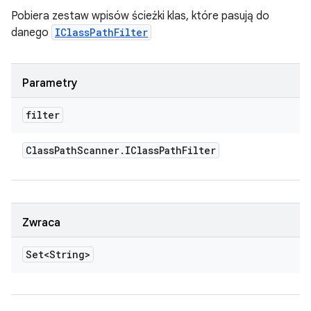
Pobiera zestaw wpisów ścieżki klas, które pasują do
danego
IClassPathFilter
Parametry
filter
Class
Path
Scanner
.
IClass
Path
Filter
Zwraca
Set<String>