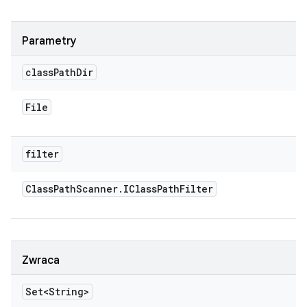
Parametry
class
Path
Dir
File
filter
Class
Path
Scanner
.
IClass
Path
Filter
Zwraca
Set<String>