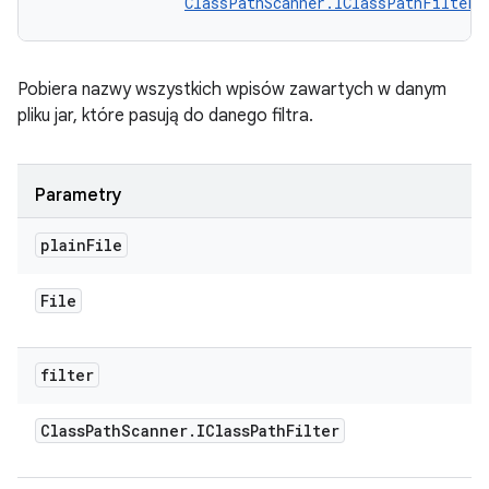
ClassPathScanner.IClassPathFilter
 
Pobiera nazwy wszystkich wpisów zawartych w danym
pliku jar, które pasują do danego filtra.
Parametry
plain
File
File
filter
Class
Path
Scanner
.
IClass
Path
Filter