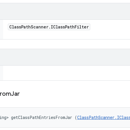
Class
Path
Scanner
.
IClass
Path
Filter
From
Jar
ing> getClassPathEntriesFromJar (
ClassPathScanner.IClas