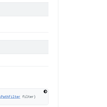
sPathFilter
 filter)