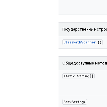
Государственные стро
Class
Path
Scanner
()
Общедоступные мето
static String[]
Set<String>