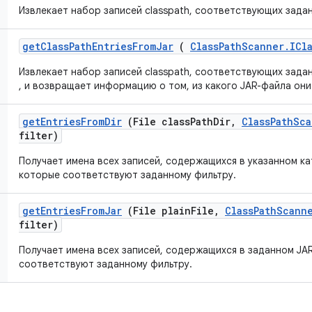
Извлекает набор записей classpath, соответствующих зад
get
Class
Path
Entries
From
Jar
(
Class
Path
Scanner
.
ICl
Извлекает набор записей classpath, соответствующих зад
, и возвращает информацию о том, из какого JAR-файла они
get
Entries
From
Dir
(File class
Path
Dir
,
Class
Path
Sca
filter)
Получает имена всех записей, содержащихся в указанном кат
которые соответствуют заданному фильтру.
get
Entries
From
Jar
(File plain
File
,
Class
Path
Scann
filter)
Получает имена всех записей, содержащихся в заданном JA
соответствуют заданному фильтру.