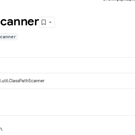
canner
Scanner
.util.ClassPathScanner
h.