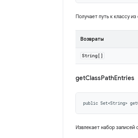
Получает путь к классу из
Возвраты
String[]
get
Class
Path
Entries
public Set<String> get
Извлекает набор записей 