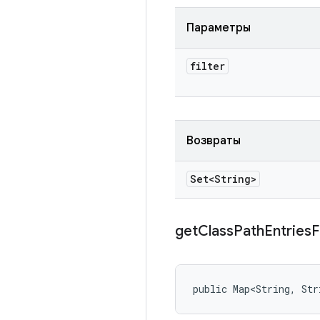
Параметры
filter
Возвраты
Set<String>
get
Class
Path
Entries
public Map<String, Str