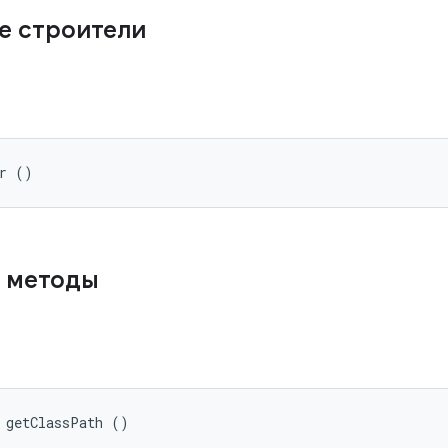
е строители
er ()
 методы
 getClassPath ()