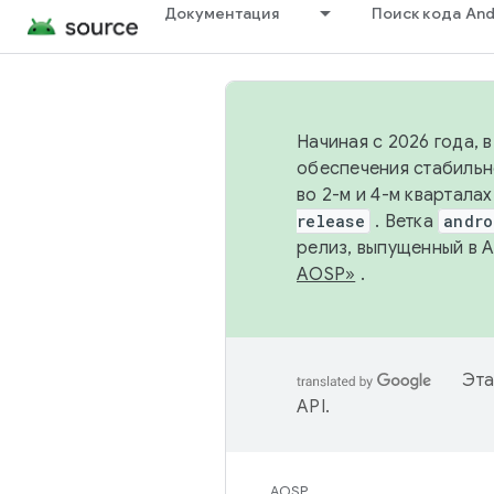
Документация
Поиск кода And
Начиная с 2026 года, 
обеспечения стабильн
во 2-м и 4-м квартала
release
. Ветка
andro
релиз, выпущенный в 
AOSP»
.
Эта
API
.
AOSP