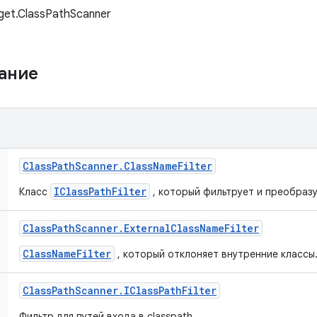
get.ClassPathScanner
жание
Class
Path
Scanner
.
Class
Name
Filter
IClassPathFilter
Класс
, который фильтрует и преобразу
Class
Path
Scanner
.
External
Class
Name
Filter
ClassNameFilter
, который отклоняет внутренние классы
Class
Path
Scanner
.
IClass
Path
Filter
Фильтр для путей входа в classpath.