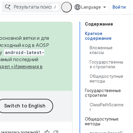
/
Войти
Содержание
Краткое
основной ветки и для
содержание
исходный код в AOSP
Вложенные
ку
android-latest-
классы
 самый последний
Государственны
здел «Изменения в
е строители
Общедоступные
методы
Государственные
строители
ClassPathScanne
r
Общедоступные
методы
 оказалась полезной?