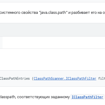
 системного свойства "java.class.path" и разбивает его на
ClassPathEntries (
ClassPathScanner.IClassPathFilter
 fil
classpath, соответствующих заданному
IClassPathFilter