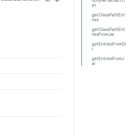
получитьКлассП
ат
getClassPathEnt
ries
getClassPathEnt
riesFromJar
getEntriesFromDi
r
getEntriesFromJ
ar