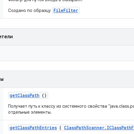
FileFilter
Создано по образцу
ители
ды
get
Class
Path
()
Получает путь к классу из системного свойства "java.class.p
отдельные элементы.
get
Class
Path
Entries
(
Class
Path
Scanner
.
IClass
Path
F