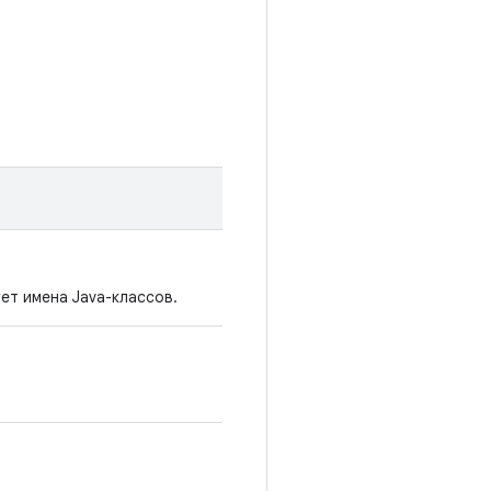
ет имена Java-классов.
.