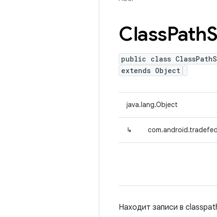
Class
Path
S
public class ClassPath
extends Object
java.lang.Object
↳
com.android.tradefed
Находит записи в classpat