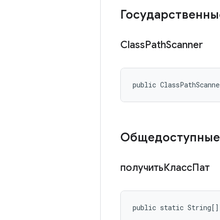
Государственны
Class
Path
Scanner
public ClassPathScann
Общедоступные
получитьКлассПат
public static String[]