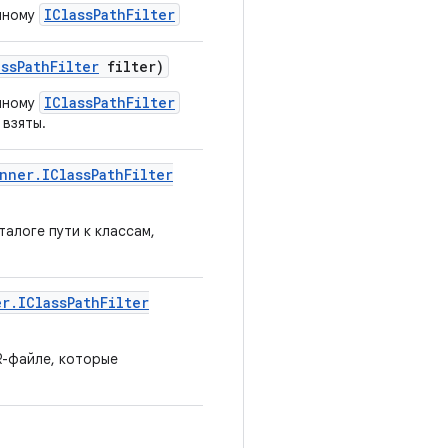
IClassPathFilter
анному
ass
Path
Filter
filter)
IClassPathFilter
анному
 взяты.
nner
.
IClass
Path
Filter
алоге пути к классам,
er
.
IClass
Path
Filter
R-файле, которые