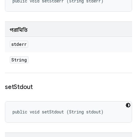
public void setStderr (String stderr)
পরামিতি
stderr
String
set
Stdout
public void setStdout (String stdout)