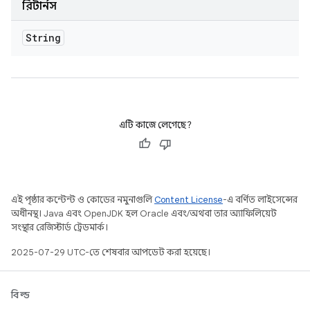
রিটার্নস
String
এটি কাজে লেগেছে?
এই পৃষ্ঠার কন্টেন্ট ও কোডের নমুনাগুলি
Content License
-এ বর্ণিত লাইসেন্সের
অধীনস্থ। Java এবং OpenJDK হল Oracle এবং/অথবা তার অ্যাফিলিয়েট
সংস্থার রেজিস্টার্ড ট্রেডমার্ক।
2025-07-29 UTC-তে শেষবার আপডেট করা হয়েছে।
বিল্ড