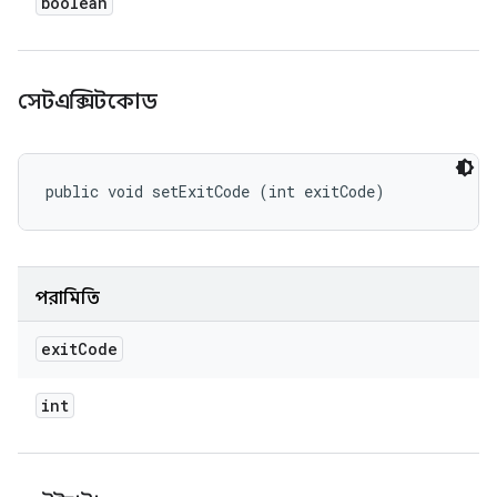
boolean
সেটএক্সিটকোড
public void setExitCode (int exitCode)
পরামিতি
exit
Code
int