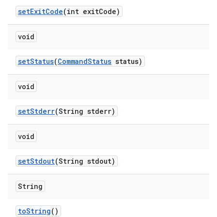
set
Exit
Code
(int exit
Code)
void
set
Status
(
Command
Status
status)
void
set
Stderr
(String stderr)
void
set
Stdout
(String stdout)
String
to
String
()