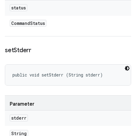
status
Command
Status
set
Stderr
public void setStderr (String stderr)
Parameter
stderr
String