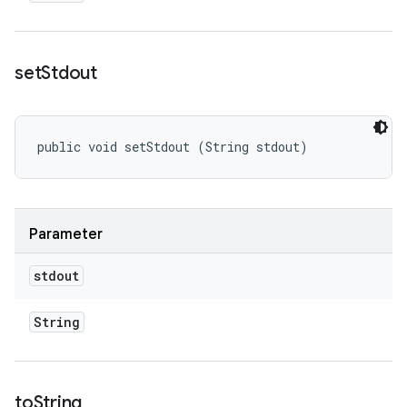
set
Stdout
public void setStdout (String stdout)
Parameter
stdout
String
to
String