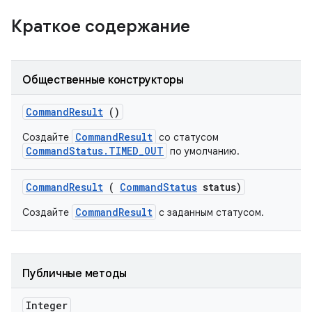
Краткое содержание
Общественные конструкторы
Command
Result
()
CommandResult
Создайте
со статусом
CommandStatus.TIMED_OUT
по умолчанию.
Command
Result
(
Command
Status
status)
CommandResult
Создайте
с заданным статусом.
Публичные методы
Integer