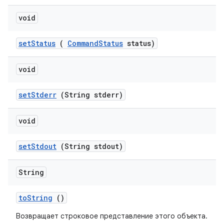
void
set
Status
(
Command
Status
status)
void
set
Stderr
(String stderr)
void
set
Stdout
(String stdout)
String
to
String
()
Возвращает строковое представление этого объекта.