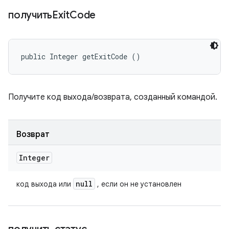
получитьExit
Code
public Integer getExitCode ()
Получите код выхода/возврата, созданный командой.
Возврат
Integer
null
код выхода или
, если он не установлен