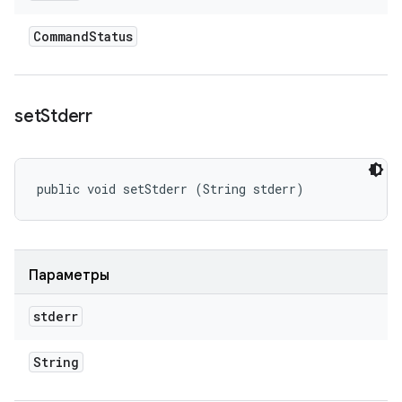
Command
Status
set
Stderr
public void setStderr (String stderr)
Параметры
stderr
String