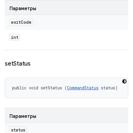
Параметры
exit
Code
int
set
Status
public void setStatus (
CommandStatus
 status)
Параметры
status