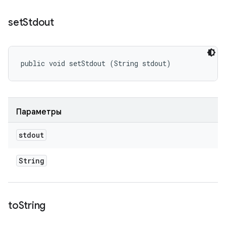
set
Stdout
public void setStdout (String stdout)
Параметры
stdout
String
to
String