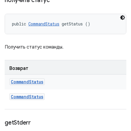
получить статус
public 
CommandStatus
 getStatus ()
Получить статус команды.
Возврат
Command
Status
Command
Status
get
Stderr