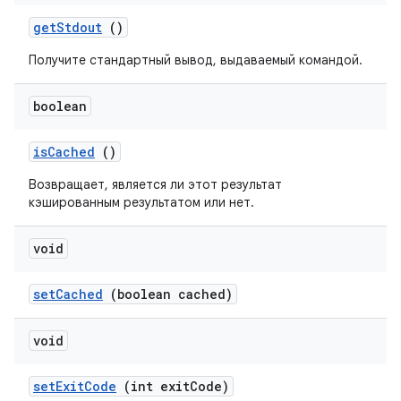
get
Stdout
()
Получите стандартный вывод, выдаваемый командой.
boolean
is
Cached
()
Возвращает, является ли этот результат
кэшированным результатом или нет.
void
set
Cached
(boolean cached)
void
set
Exit
Code
(int exit
Code)