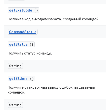
get
Exit
Code
()
Получите код выхода/возврата, созданный командой.
Command
Status
get
Status
()
Получить статус команды.
String
get
Stderr
()
Получите стандартный вывод ошибок, выдаваемый
командой.
String