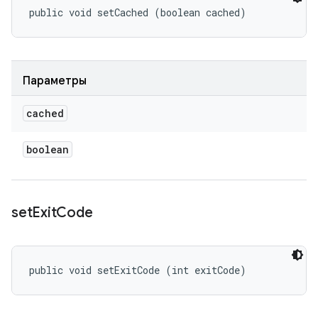
public void setCached (boolean cached)
Параметры
cached
boolean
set
Exit
Code
public void setExitCode (int exitCode)