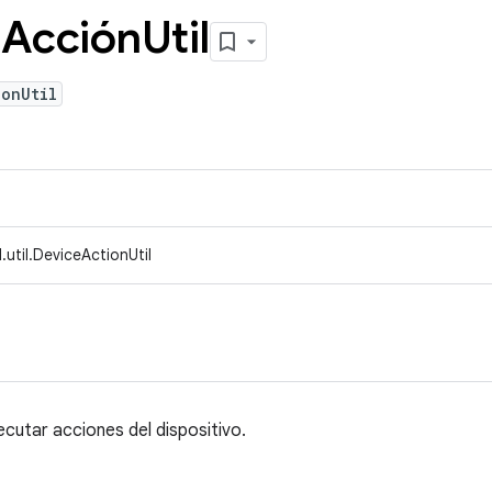
o
Acción
Util
ionUtil
util.DeviceActionUtil
ecutar acciones del dispositivo.