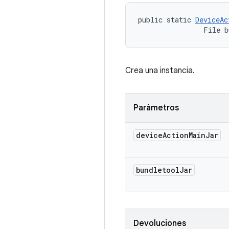
public static 
DeviceAc
                File b
Crea una instancia.
Parámetros
device
Action
Main
Jar
bundletool
Jar
Devoluciones