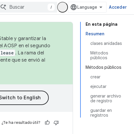
/
Acceder
En esta página
Resumen
table y garantizar la
clases anidadas
 el AOSP en el segundo
elease
. La rama del
Métodos
públicos
ente que se envió al
Métodos públicos
crear
ejecutar
generar archivo
de registro
guardar en
registros
¿Te ha resultado útil?