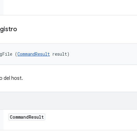
gistro
ogFile (
CommandResult
 result)
o del host.
Command
Result