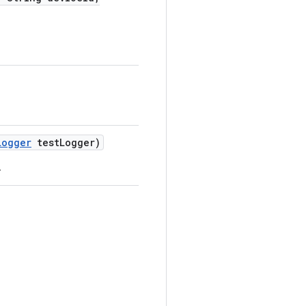
Logger
test
Logger)
.