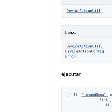
Device
Action
Util
Lanza
Device
Action
Util
.
Device
Action
Config
Error
ejecutar
public 
CommandResult
 
                String
 actio