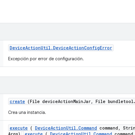
Device
Action
Util
.
Device
Action
Config
Error
Excepción por error de configuración.
create
(File device
Action
Main
Jar
,
File bundletool
Crea una instancia.
execute
(
Device
Action
Util
.
Command
command
,
Strin
Args)
execute
(
DeviceActionUtil.Command
command,