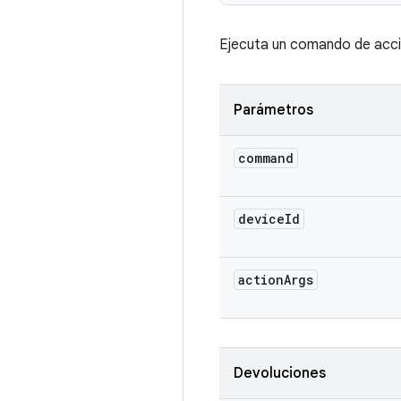
Ejecuta un comando de acció
Parámetros
command
device
Id
action
Args
Devoluciones