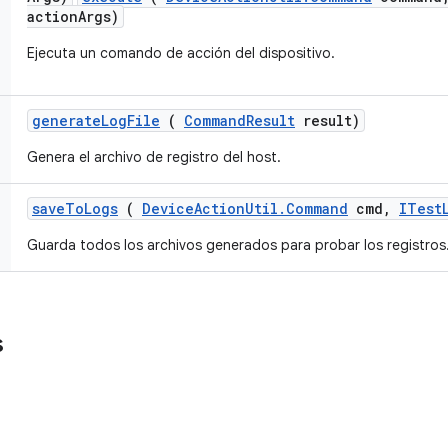
actionArgs)
Ejecuta un comando de acción del dispositivo.
generate
Log
File
(
Command
Result
result)
Genera el archivo de registro del host.
save
To
Logs
(
Device
Action
Util
.
Command
cmd
,
ITest
Guarda todos los archivos generados para probar los registros
s