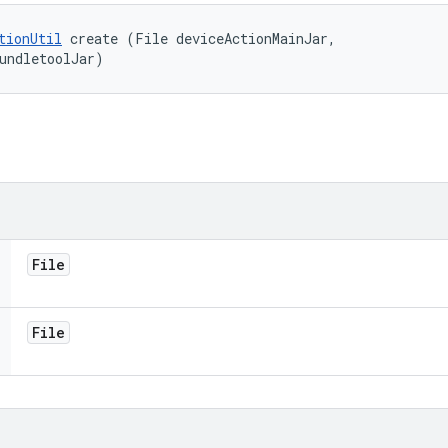
tionUtil
 create (File deviceActionMainJar, 

undletoolJar)
File
File