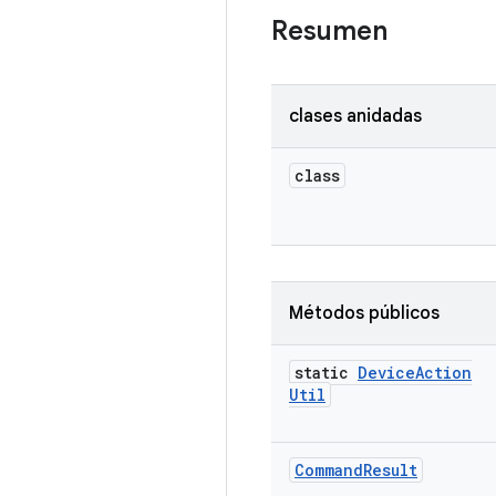
Resumen
clases anidadas
class
Métodos públicos
static
Device
Action
Util
Command
Result