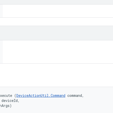
execute (
DeviceActionUtil.Command
 command, 

 deviceId, 

nArgs)