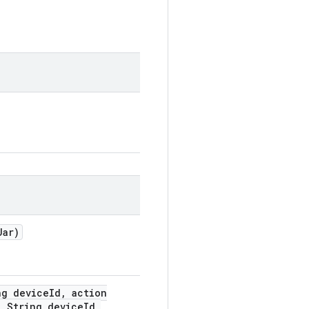
Jar)
g device
Id
,
action
 String deviceId,