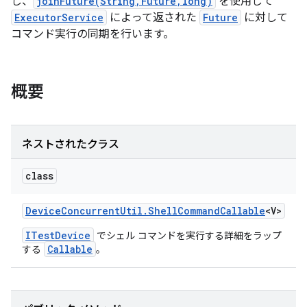
し、
joinFuture(String,Future,long)
を使用して
ExecutorService
によって返された
Future
に対して
コマンド実行の同期を行います。
概要
ネストされたクラス
class
Device
Concurrent
Util
.
Shell
Command
Callable
<V>
ITestDevice
でシェル コマンドを実行する詳細をラップ
Callable
する
。