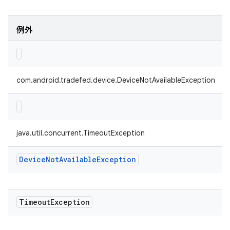
例外
com.android.tradefed.device.DeviceNotAvailableException
java.util.concurrent.TimeoutException
Device
Not
Available
Exception
Timeout
Exception