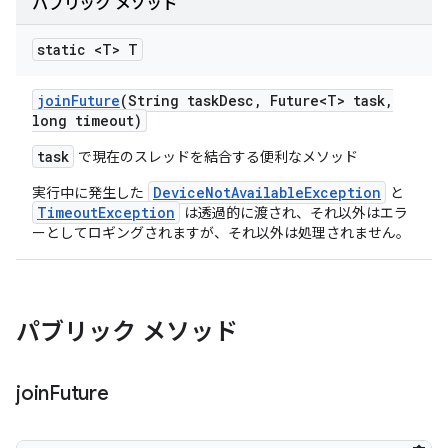
パブリック メソッド
static <T> T
join
Future
(String task
Desc
,
Future<T> task
,
long timeout)
task
で現在のスレッドを結合する便利なメソッド
DeviceNotAvailableException
実行中に発生した
と
TimeoutException
は透過的に渡され、それ以外はエラ
ーとしてロギングされますが、それ以外は処理されません。
パブリック メソッド
join
Future