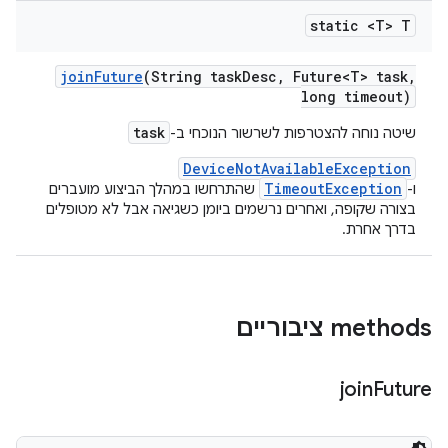
static <T> T
join
Future
(String task
Desc
,
Future<T> task
,
long timeout)
task
שיטה נוחה להצטרפות לשרשור הנוכחי ב-
DeviceNotAvailableException
TimeoutException
ו-
שהתרחשו במהלך הביצוע מועברים
בצורה שקופה, ואחרים נרשמים ביומן כשגיאה אבל לא מטופלים
בדרך אחרת.
‫methods ציבוריים
join
Future