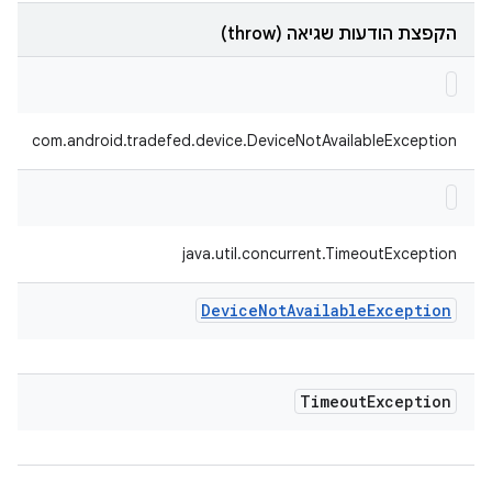
הקפצת הודעות שגיאה (throw)
com.android.tradefed.device.DeviceNotAvailableException
java.util.concurrent.TimeoutException
Device
Not
Available
Exception
Timeout
Exception