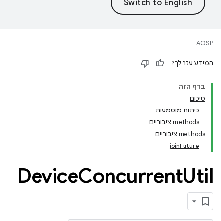
AOSP
המידע עזר לך?
בדף הזה
סיכום
כיתות מוטמעות
‫methods ציבוריים
‫methods ציבוריים
joinFuture
Device
Concurrent
Util