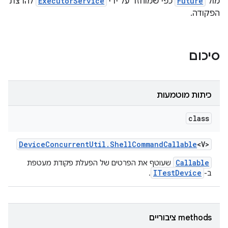
מול
Future
כפי שמוחזר על ידי
ExecutorService
להרצת
הפקודה.
סיכום
כיתות מוטמעות
class
Device
Concurrent
Util
.
Shell
Command
Callable
<V>
Callable
שעוטף את הפרטים של הפעלת פקודת מעטפת
ITestDevice
ב-
.
‫methods ציבוריים