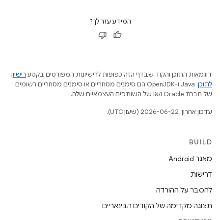
המידע עזר לך?
דוגמאות התוכן והקוד שבדף הזה כפופות לרישיונות המפורטים בקטע
רישיון
לתוכן
.‏ Java ו-OpenJDK הם סימנים מסחריים או סימנים מסחריים רשומים
של חברת Oracle ו/או של השותפים העצמאיים שלה.
עדכון אחרון: 2026-06-22 (שעון UTC).
BUILD
מאגר Android
דרישות
להסבר על ההורדה
תצוגה מקדימה של הקודים הבינאריים