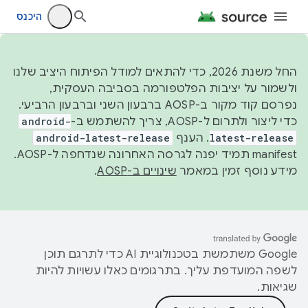
היכנס
החל משנת 2026, כדי להתאים למודל הפיתוח היציב שלנו
ולשמור על יציבות הפלטפורמה בסביבה העסקית,
נפרסם קוד מקור ב-AOSP ברבעון השני וברבעון הרביעי.
כדי ליצור ולתרום ל-AOSP, צריך להשתמש ב-
android-
latest-release
. הענף
android-latest-release
manifest תמיד יפנה לגרסה האחרונה שנדחפה ל-AOSP.
מידע נוסף זמין במאמר
שינויים ב-AOSP
.
‫Google משתמשת בטכנולוגיית AI כדי לתרגם תוכן
לשפה המועדפת עליך. בתרגומים כאלו עשויות להיות
שגיאות.