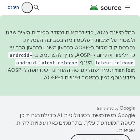
היכנס
החל משנת 2026, כדי להתאים למודל הפיתוח היציב שלנו
ולשמור על יציבות הפלטפורמה בסביבה העסקית,
נפרסם קוד מקור ב-AOSP ברבעון השני וברבעון הרביעי.
כדי ליצור ולתרום ל-AOSP, צריך להשתמש ב-
android-
latest-release
. הענף
android-latest-release
manifest תמיד יפנה לגרסה האחרונה שנדחפה ל-AOSP.
מידע נוסף זמין במאמר
שינויים ב-AOSP
.
‫Google משתמשת בטכנולוגיית AI כדי לתרגם תוכן
לשפה המועדפת עליך. בתרגומים כאלו עשויות להיות
שגיאות.