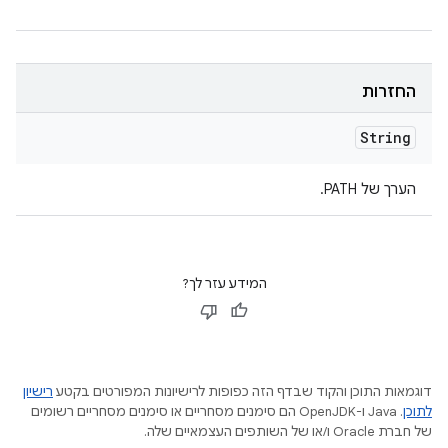
החזרות
String
הערך של PATH.
המידע עזר לך?
דוגמאות התוכן והקוד שבדף הזה כפופות לרישיונות המפורטים בקטע
רישיון
לתוכן
.‏ Java ו-OpenJDK הם סימנים מסחריים או סימנים מסחריים רשומים
של חברת Oracle ו/או של השותפים העצמאיים שלה.