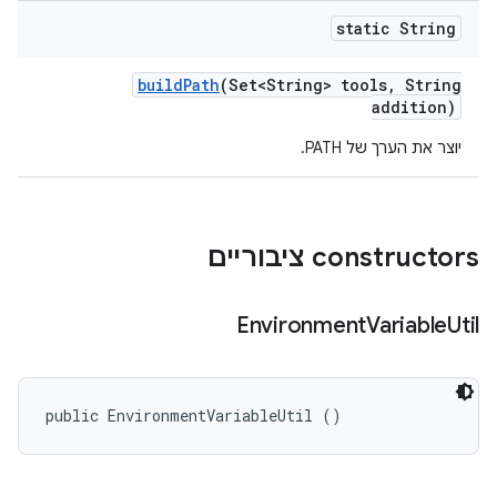
static String
build
Path
(Set<String> tools
,
String
addition)
יוצר את הערך של PATH.
‫constructors ציבוריים
Environment
Variable
Util
public EnvironmentVariableUtil ()