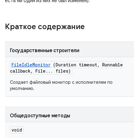
есть ни один из них не был изменен).
Краткое содержание
Государственные строители
File
Idle
Monitor
(Duration timeout
,
Runnable
callback
,
File
.
.
.
files)
Создает файловый монитор с исполнителем по
умолчанию.
Общедоступные методы
void