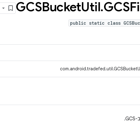
GCSBucket
Util
.
GCSFi
public static class GCSBuc
com.android.tradefed.util.GCSBucketU
G.