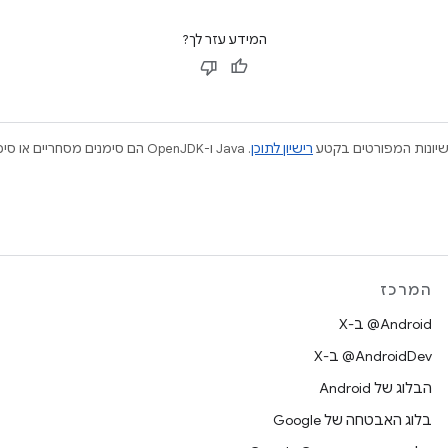
המידע עזר לך?
ישיונות המפורטים בקטע
רישיון לתוכן
המרכז
‫‎@Android ב-X
‫‎@AndroidDev ב-X
הבלוג של Android
בלוג האבטחה של Google