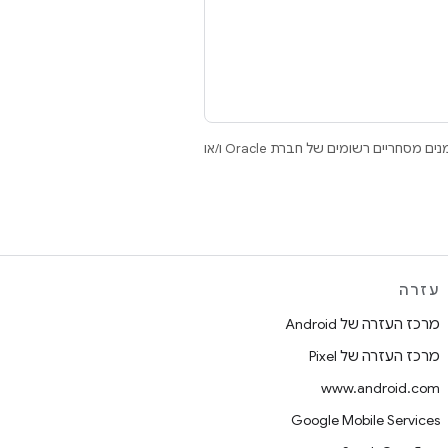
.‏ Java ו-OpenJDK הם סימנים מסחריים או סימנים מסחריים רשומים של חברת Oracle ו/או
עזרה
מרכז העזרה של Android
מרכז העזרה של Pixel
www.android.com
Google Mobile Services