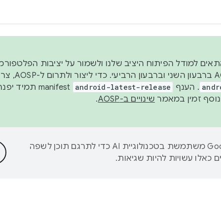
 2026, כדי להתאים למודל הפיתוח היציב שלנו ולשמור על יציבות הפלט
נפרסם קוד מקור ב-AOSP 
andr
. הענף
android-latest-release
manifest תמי
שינויים ב-AOSP
.
‫Google משתמשת בטכנולוגיית AI כדי לתרגם תוכן לשפה
 כאלו עשויות להיות שגיאות.