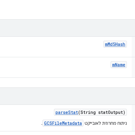
m
Md5Hash
m
Name
parse
Stat
(String stat
Output)
GCSFileMetadata
ניתוח מחרוזת לאובייקט
.