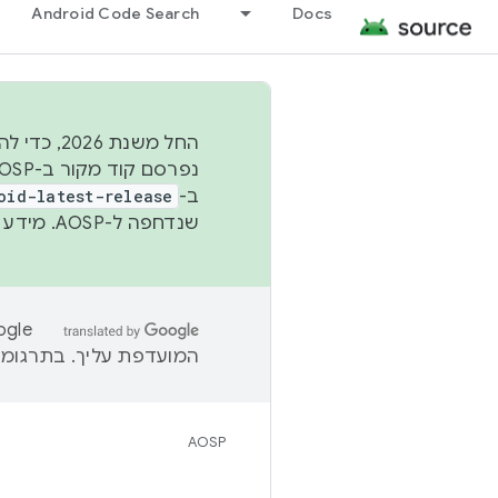
Android Code Search
Docs
החל משנת
ב-
oid-latest-release
שנדחפה ל-AOSP. מידע נוסף זמין במאמר
המועדפת עליך. בתרגומים
AOSP