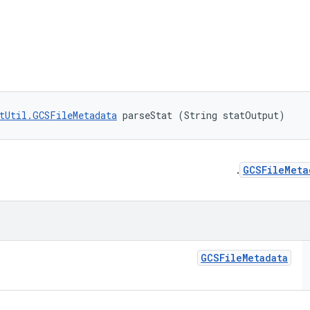
tUtil.GCSFileMetadata
 parseStat (String statOutput)
.
GCSFileMeta
GCSFile
Metadata