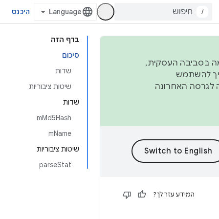
/
היכנס
בדף הזה
סיכום
פורמה בסביבה העסקית,
שדות
ברבעון השני וברבעון הרביעי. כדי ליצור ולתרום ל-AOSP, צריך להשתמש
ד יפנה לגרסה האחרונה
שיטות ציבוריות
שדות
mMd5Hash
mName
שיטות ציבוריות
parseStat
המידע עזר לך?