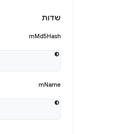
שדות
m
Md5Hash
m
Name