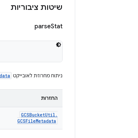
שיטות ציבוריות
parse
Stat
ניתוח מחרוזת לאובייקט
data
החזרות
GCSBucket
Util
.
GCSFile
Metadata