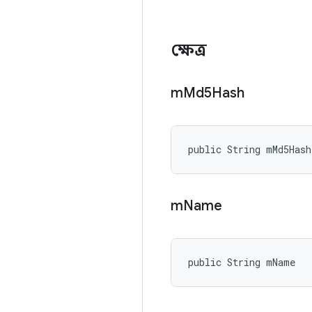
ক্ষেত্র
m
Md5Hash
public String mMd5Hash
m
Name
public String mName