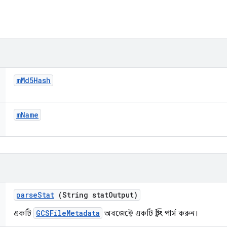
m
Md5Hash
m
Name
parse
Stat
(String stat
Output)
GCSFileMetadata
একটি
অবজেক্টে একটি স্ট্রিং পার্স করুন।