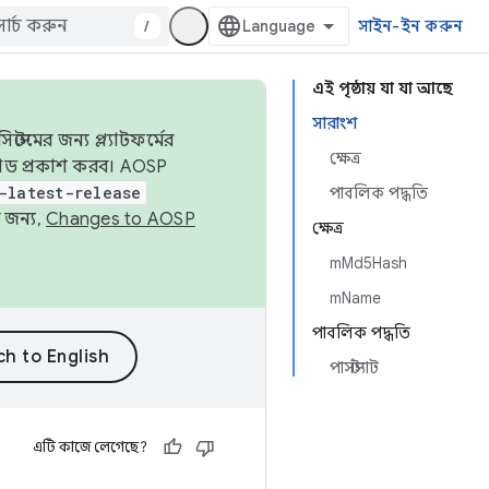
/
সাইন-ইন করুন
এই পৃষ্ঠায় যা যা আছে
সারাংশ
েমের জন্য প্ল্যাটফর্মের
ক্ষেত্র
 কোড প্রকাশ করব। AOSP
-latest-release
পাবলিক পদ্ধতি
 জন্য,
Changes to AOSP
ক্ষেত্র
mMd5Hash
mName
পাবলিক পদ্ধতি
পার্সস্ট্যাট
এটি কাজে লেগেছে?