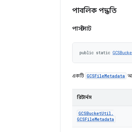
পাবলিক পদ্ধতি
পার্সস্ট্যাট
public static 
GCSBucke
একটি
GCSFileMetadata
অব
রিটার্নস
GCSBucket
Util
.
GCSFile
Metadata