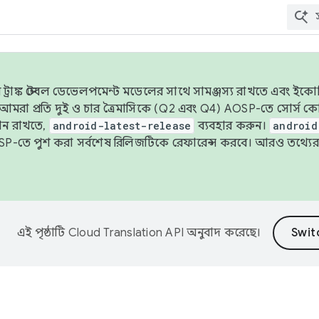
াঙ্ক স্টেবল ডেভেলপমেন্ট মডেলের সাথে সামঞ্জস্য রাখতে এবং ইকোসিস্ট
ে, আমরা প্রতি দুই ও চার ত্রৈমাসিকে (Q2 এবং Q4) AOSP-তে সোর্স
ান রাখতে,
android-latest-release
ব্যবহার করুন।
android
বদা AOSP-তে পুশ করা সর্বশেষ রিলিজটিকে রেফারেন্স করবে। আরও তথ্যের
এই পৃষ্ঠাটি
Cloud Translation API
অনুবাদ করেছে।