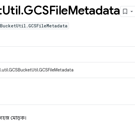
t
Util
.
GCSFile
Metadata
SBucketUtil.GCSFileMetadata
.util.GCSBucketUtil.GCSFileMetadata
 সহজ মোড়ক।