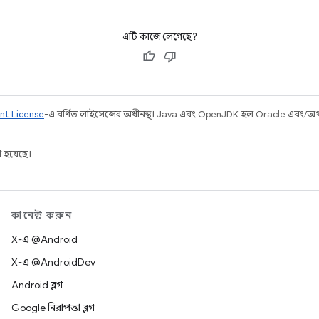
এটি কাজে লেগেছে?
nt License
-এ বর্ণিত লাইসেন্সের অধীনস্থ। Java এবং OpenJDK হল Oracle এবং/অথবা 
 হয়েছে।
কানেক্ট করুন
X-এ @Android
X-এ @AndroidDev
Android ব্লগ
Google নিরাপত্তা ব্লগ