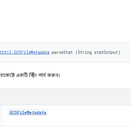
tUtil.GCSFileMetadata
 parseStat (String statOutput)
জেক্টে একটি স্ট্রিং পার্স করুন।
GCSFile
Metadata