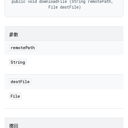
public void downloadFile (String remotePath, 

                File destFile)
參數
remote
Path
String
dest
File
File
擲回