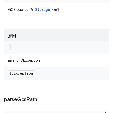
Storage
GCS bucket 的
物件
擲回
java.io.IOException
IOException
parse
Gcs
Path