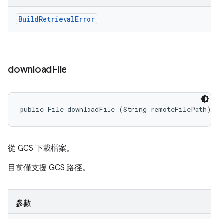
Build
Retrieval
Error
download
File
public File downloadFile (String remoteFilePath)
從 GCS 下載檔案。
目前僅支援 GCS 路徑。
參數