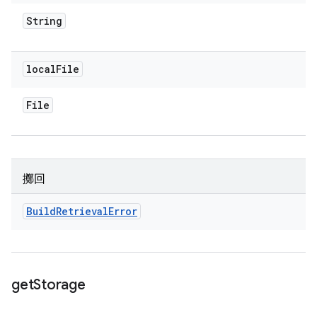
String
local
File
File
擲回
Build
Retrieval
Error
get
Storage