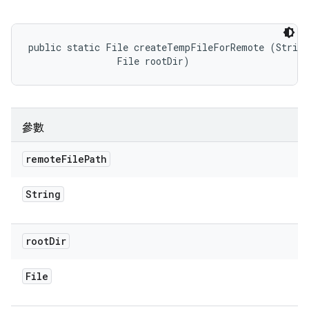
public static File createTempFileForRemote (String
                File rootDir)
參數
remote
File
Path
String
root
Dir
File