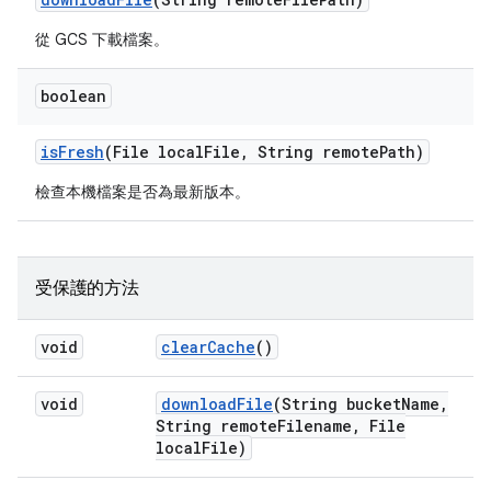
從 GCS 下載檔案。
boolean
is
Fresh
(File local
File
,
String remote
Path)
檢查本機檔案是否為最新版本。
受保護的方法
void
clear
Cache
()
void
download
File
(String bucket
Name
,
String remote
Filename
,
File
local
File)