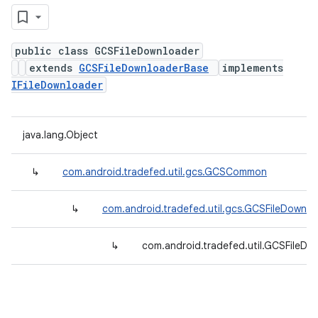
public class GCSFileDownloader
extends
GCSFileDownloaderBase
implements
IFileDownloader
java.lang.Object
↳
com.android.tradefed.util.gcs.GCSCommon
↳
com.android.tradefed.util.gcs.GCSFileDownl
↳
com.android.tradefed.util.GCSFileDo