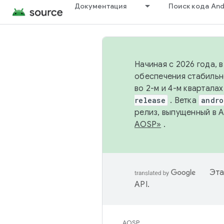
Документация
Поиск кода And
Начиная с 2026 года, 
обеспечения стабильн
во 2-м и 4-м квартала
release
. Ветка
andro
релиз, выпущенный в 
AOSP»
.
Эта
API
.
AOSP