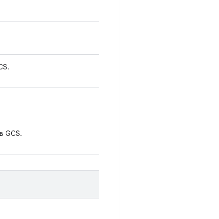
CS.
 в GCS.