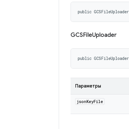
public GCSFileUploade
GCSFile
Uploader
public GCSFileUploade
Параметры
json
Key
File