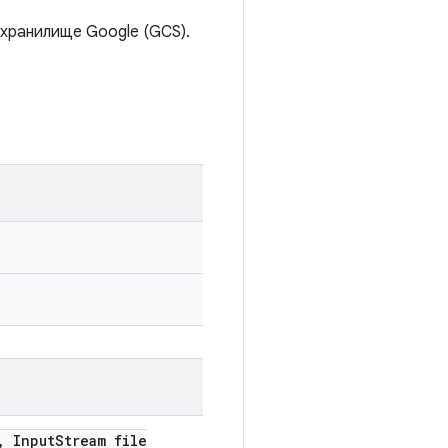
 хранилище Google (GCS).
,
Input
Stream file