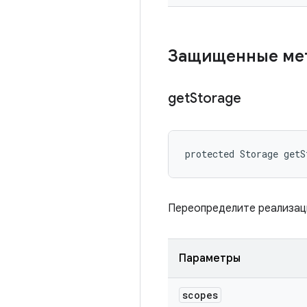
Защищенные м
get
Storage
protected Storage getS
Переопределите реализаци
Параметры
scopes