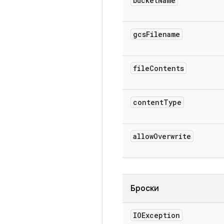
bucket
Name
gcs
Filename
file
Contents
content
Type
allow
Overwrite
Броски
IOException