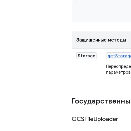
Защищенные методы
Storage
get
Storag
Переопреде
параметров 
Государственны
GCSFile
Uploader