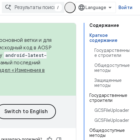
/
Войти
Содержание
Краткое
основной ветки и для
содержание
исходный код в AOSP
Государственны
ку
android-latest-
е строители
 самый последний
Общедоступные
здел «Изменения в
методы
Защищенные
методы
Государственные
строители
GCSFileUploader
GCSFileUploader
Общедоступные
методы
 оказалась полезной?