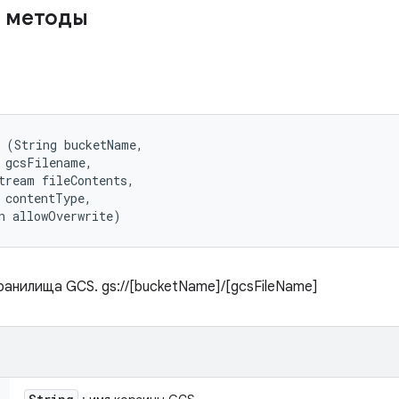
 методы
 (String bucketName, 

 gcsFilename, 

tream fileContents, 

 contentType, 

n allowOverwrite)
ранилища GCS. gs://[bucketName]/[gcsFileName]