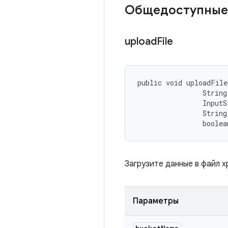
Общедоступные
upload
File
public void uploadFile
                String
                InputS
                String
                boolea
Загрузите данные в файл х
Параметры