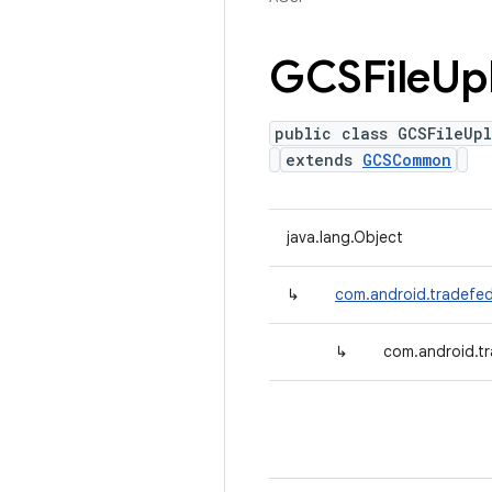
GCSFile
Up
public class GCSFileUp
extends
GCSCommon
java.lang.Object
↳
com.android.tradefe
↳
com.android.tr