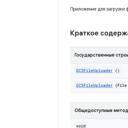
Приложение для загрузки 
Краткое содер
Государственные стро
GCSFile
Uploader
()
GCSFile
Uploader
(File
Общедоступные мето
void