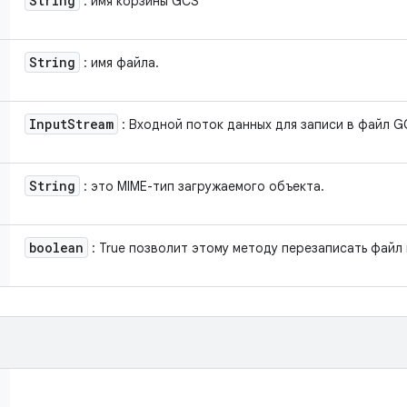
String
: имя корзины GCS
String
: имя файла.
Input
Stream
: Входной поток данных для записи в файл G
String
: это MIME-тип загружаемого объекта.
boolean
: True позволит этому методу перезаписать файл