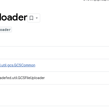
loader
loader
d.util.gcs.GCSCommon
adefed.util.GCSFileUploader