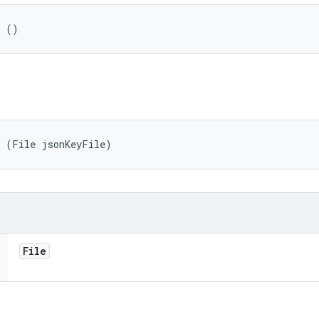
r ()
r (File jsonKeyFile)
File