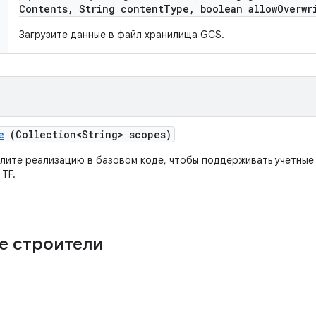
Contents
,
String content
Type
,
boolean allow
Overwr
Загрузите данные в файл хранилища GCS.
e
(Collection<String> scopes)
лите реализацию в базовом коде, чтобы поддерживать учетные
TF.
е строители