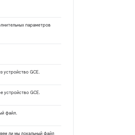
олнительных параметров
ез устройство GCE.
ое устройство GCE.
ый файл.
яем ли мы локальный файл