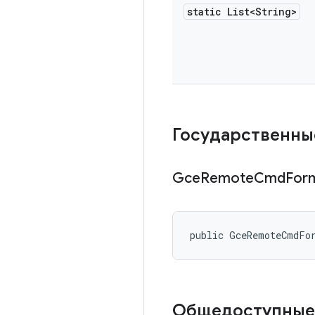
static List<String>
Государственны
Gce
Remote
Cmd
For
public GceRemoteCmdFo
Общедоступные