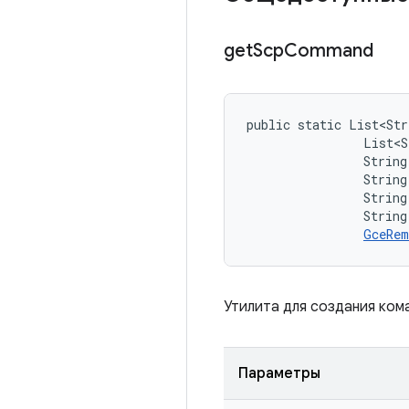
get
Scp
Command
public static List<Str
                List<S
                String 
                String
                String
                String
GceRem
Утилита для создания ком
Параметры