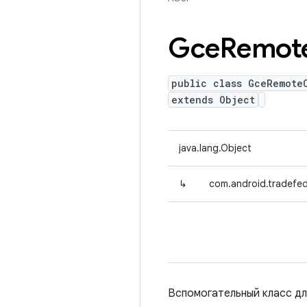
Gce
Remot
public class GceRemote
extends Object
java.lang.Object
↳
com.android.tradefe
Вспомогательный класс дл