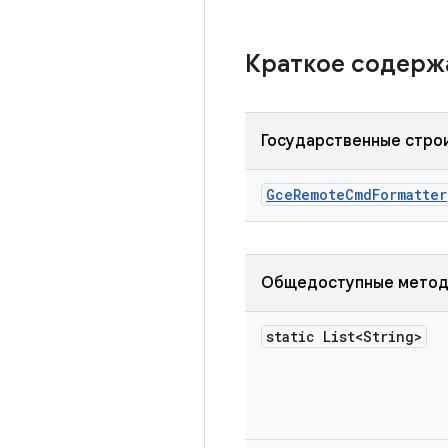
Краткое содер
Государственные стро
Gce
Remote
Cmd
Formatter
Общедоступные мето
static List<String>