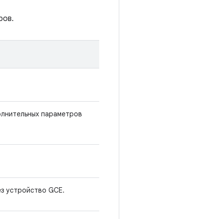
ров.
олнительных параметров
ез устройство GCE.