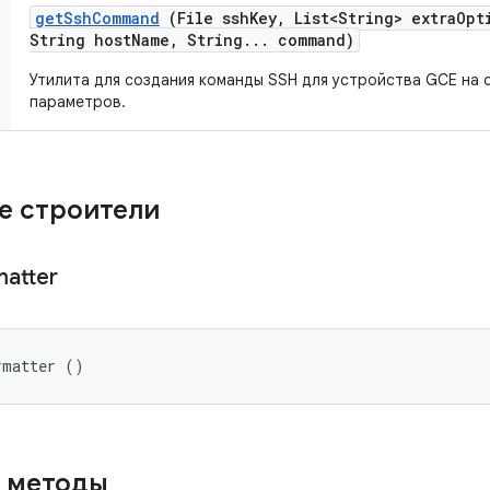
get
Ssh
Command
(File ssh
Key
,
List<String> extra
Opt
String host
Name
,
String
.
.
.
command)
Утилита для создания команды SSH для устройства GCE на 
параметров.
е строители
matter
rmatter ()
 методы