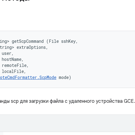
ing> getScpCommand (File sshKey, 

tring> extraOptions, 

user, 

 hostName, 

 remoteFile, 

 localFile, 

oteCmdFormatter.ScpMode
 mode)
анды scp для загрузки файла с удаленного устройства GCE.