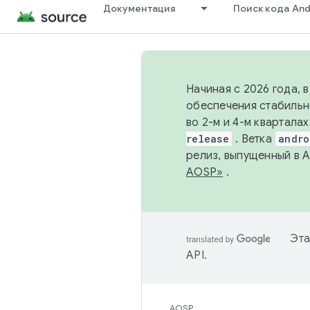
Документация
Поиск кода And
Начиная с 2026 года, 
обеспечения стабильн
во 2-м и 4-м квартала
release
. Ветка
andro
релиз, выпущенный в 
AOSP»
.
Эта
API
.
AOSP