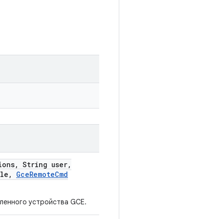
ions
,
String user
,
ile
,
Gce
Remote
Cmd
аленного устройства GCE.