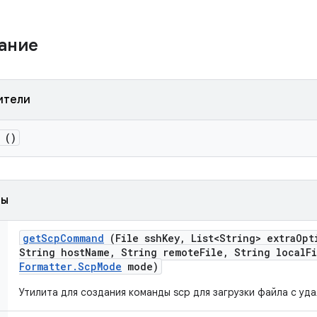
жание
ители
()
ды
get
Scp
Command
(File ssh
Key
,
List<String> extra
Opt
String host
Name
,
String remote
File
,
String local
F
Formatter
.
Scp
Mode
mode)
Утилита для создания команды scp для загрузки файла с уд