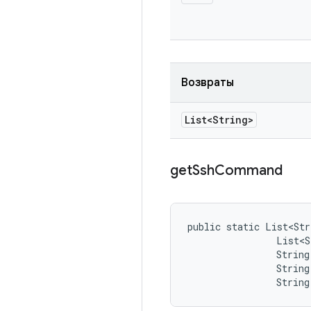
Возвраты
List<String>
get
Ssh
Command
public static List<Str
                List<S
                String 
                String
                String