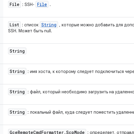
File
File
: SSH-
.
List
String
: список
, которые можно добавить для доп
SSH. Может быть null.
String
String
: имя хоста, к которому следует подключиться чер
String
: файл, который необходимо загрузить на удаленн
String
: локальный файл, куда следует поместить удаленн
Gce
Remote
Cmd
Formatter
.
Scp
Mode
: определяет, отправл