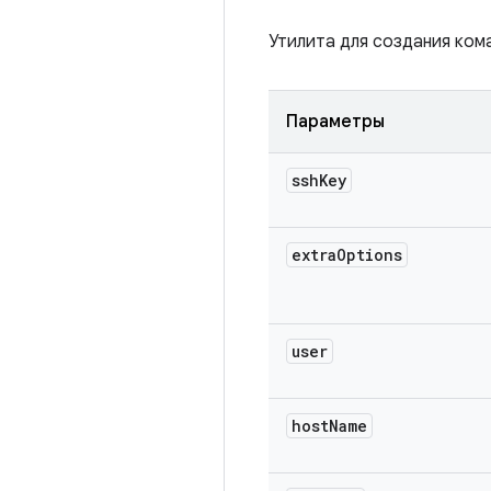
Утилита для создания ком
Параметры
ssh
Key
extra
Options
user
host
Name