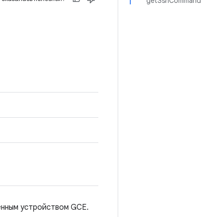
getSshCommand
енным устройством GCE.