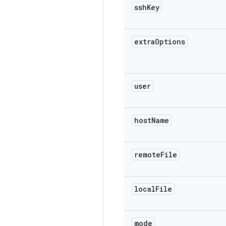
ssh
Key
extra
Options
user
host
Name
remote
File
local
File
mode