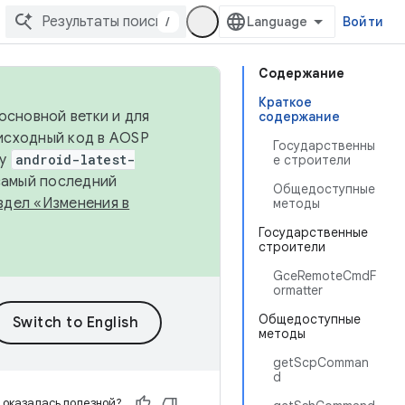
/
Войти
Содержание
Краткое
основной ветки и для
содержание
исходный код в AOSP
Государственны
ку
android-latest-
е строители
 самый последний
Общедоступные
здел «Изменения в
методы
Государственные
строители
GceRemoteCmdF
ormatter
Общедоступные
методы
getScpComman
d
 оказалась полезной?