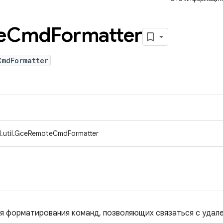
e
Cmd
Formatter
CmdFormatter
d.util.GceRemoteCmdFormatter
я форматирования команд, позволяющих связаться с удал